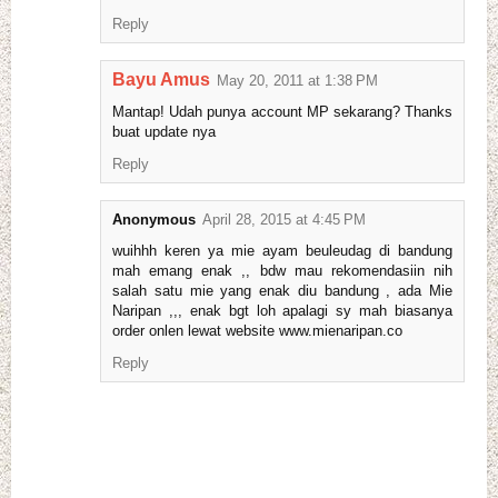
Reply
Bayu Amus
May 20, 2011 at 1:38 PM
Mantap! Udah punya account MP sekarang? Thanks
buat update nya
Reply
Anonymous
April 28, 2015 at 4:45 PM
wuihhh keren ya mie ayam beuleudag di bandung
mah emang enak ,, bdw mau rekomendasiin nih
salah satu mie yang enak diu bandung , ada Mie
Naripan ,,, enak bgt loh apalagi sy mah biasanya
order onlen lewat website www.mienaripan.co
Reply