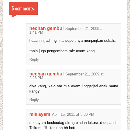
5 comments:
nechan gembul
September 21, 2009 at
1:41 PM
huaahhh jadi ingin.... sepertinya menjanjkan sekali..
*saia juga pengembara mie ayam kang
Reply
nechan gembul
September 21, 2009 at
2:23 PM
oiya kang, kalo sm mie ayam linggarjati enak mana
kang?
Reply
mie ayam
April 15, 2011 at 8:30 PM
mie ayam beuleudag skrng pindah lokasi..d depan IT
Telkom..JL. terusan bh.batu..