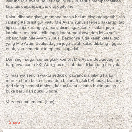
warung Mie Ayam Beuleudag ini cukup serius memperhatikan
kualitas dagangannya, diulik gitu lho.
Kalau dibandingkan, memang masih belum bisa mengambil alih
ranking #1 di list gw, yaitu Mie Ayam Yunus (Tebet, Jakarta), tapi
tipisss saja kurangnya; porsi disini agak sedikit kalah, juga
karakter rasanya lebih tinggi kadar manisnya dan lebih soft
dibandingin Mie Ayam Yunus. Baksonya juga kalah kelas, tapi
yang Mie Ayam Beuleudag ini juga salah kalau dibilang nggak
enak, yaa beda tapi tetep enak juga lah.
Dari segi harga, semangkuk komplit Mie Ayam Beuluedag ini
harganya cuma 8K! Wah, pas di lidah pas di kantong ternyata.
Si masnya sendiri waktu sedikit diwawancara bilang kalau
mereka baru buka disana dua bulanan (Juli 09), buka biasanya
dari siang sampai malem, kecuali saat selama bulan puasa
buka baru dari pukul 5 sore.
Very recommended! (bay)
Share