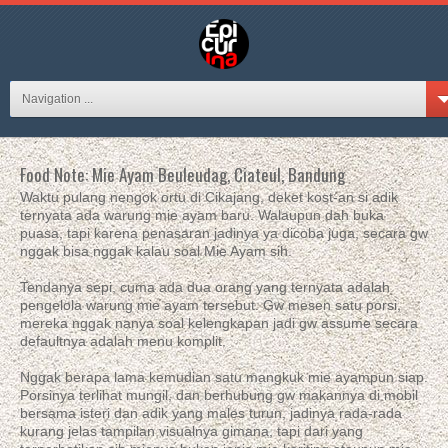
Navigation ...
Food Note: Mie Ayam Beuleudag, Ciateul, Bandung
Waktu pulang nengok ortu di Cikajang, deket kost-an si adik
ternyata ada warung mie ayam baru. Walaupun dah buka
puasa, tapi karena penasaran jadinya ya dicoba juga, secara gw
nggak bisa nggak kalau soal Mie Ayam sih.
Tendanya sepi, cuma ada dua orang yang ternyata adalah
pengelola warung mie ayam tersebut. Gw mesen satu porsi,
mereka nggak nanya soal kelengkapan jadi gw assume secara
defaultnya adalah menu komplit.
Nggak berapa lama kemudian satu mangkuk mie ayampun siap.
Porsinya terlihat mungil, dan berhubung gw makannya di mobil
bersama isteri dan adik yang males turun, jadinya rada-rada
kurang jelas tampilan visualnya gimana, tapi dari yang