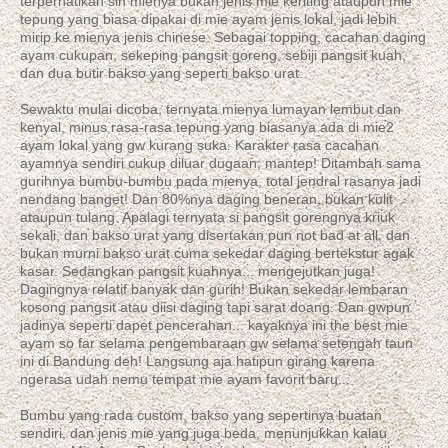
terperhatikan sih mienya bukan jenis mie keriting ataupun mie
tepung yang biasa dipakai di mie ayam jenis lokal, jadi lebih
mirip ke mienya jenis chinese. Sebagai topping, cacahan daging
ayam cukupan, sekeping pangsit goreng, sebiji pangsit kuah,
dan dua butir bakso yang seperti bakso urat.
Sewaktu mulai dicoba, ternyata mienya lumayan lembut dan
kenyal, minus rasa-rasa tepung yang biasanya ada di mie2
ayam lokal yang gw kurang suka. Karakter rasa cacahan
ayamnya sendiri cukup diluar dugaan; mantep! Ditambah sama
gurihnya bumbu-bumbu pada mienya, total jendral rasanya jadi
nendang banget! Dan 80%nya daging beneran, bukan kulit
ataupun tulang. Apalagi ternyata si pangsit gorengnya kriuk
sekali, dan bakso urat yang disertakan pun not bad at all, dan
bukan murni bakso urat cuma sekedar daging bertekstur agak
kasar. Sedangkan pangsit kuahnya... mengejutkan juga!
Dagingnya relatif banyak dan gurih! Bukan sekedar lembaran
kosong pangsit atau diisi daging tapi sarat doang. Dan gwpun
jadinya seperti dapet pencerahan... kayaknya ini the best mie
ayam so far selama pengembaraan gw selama setengah taun
ini di Bandung deh! Langsung aja hatipun girang karena
ngerasa udah nemu tempat mie ayam favorit baru...
Bumbu yang rada custom, bakso yang sepertinya buatan
sendiri, dan jenis mie yang juga beda, menunjukkan kalau