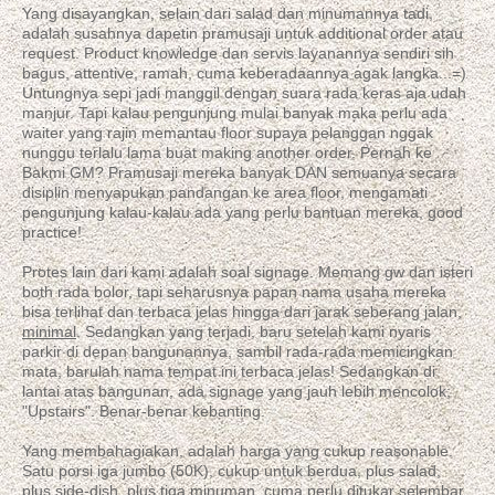
Yang disayangkan, selain dari salad dan minumannya tadi,
adalah susahnya dapetin pramusaji untuk additional order atau
request. Product knowledge dan servis layanannya sendiri sih
bagus, attentive, ramah, cuma keberadaannya agak langka...=)
Untungnya sepi jadi manggil dengan suara rada keras aja udah
manjur. Tapi kalau pengunjung mulai banyak maka perlu ada
waiter yang rajin memantau floor supaya pelanggan nggak
nunggu terlalu lama buat making another order. Pernah ke
Bakmi GM? Pramusaji mereka banyak DAN semuanya secara
disiplin menyapukan pandangan ke area floor, mengamati
pengunjung kalau-kalau ada yang perlu bantuan mereka, good
practice!
Protes lain dari kami adalah soal signage. Memang gw dan isteri
both rada bolor, tapi seharusnya papan nama usaha mereka
bisa terlihat dan terbaca jelas hingga dari jarak seberang jalan,
minimal
. Sedangkan yang terjadi, baru setelah kami nyaris
parkir di depan bangunannya, sambil rada-rada memicingkan
mata, barulah nama tempat ini terbaca jelas! Sedangkan di
lantai atas bangunan, ada signage yang jauh lebih mencolok;
"Upstairs". Benar-benar kebanting.
Yang membahagiakan, adalah harga yang cukup reasonable.
Satu porsi iga jumbo (50K), cukup untuk berdua, plus salad,
plus side-dish, plus tiga minuman, cuma perlu ditukar selembar