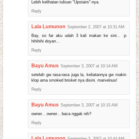
Lebih kelihatan tulisan "Upstairs"-nya.
Reply
Lala Lumunon
September 2, 2007 at 10:31 AM
Bay, so far aku udah 3 kali makan ke sini... :p
hihihihi doyan...
Reply
Bayu Amus
September 3, 2007 at 10:14 AM
setelah gw rasa-rasa juga la, keliatannya gw makin
klop ama smoked brisket nya disini. marvelous!
Reply
Bayu Amus
September 3, 2007 at 10:15 AM
owner... owner... baca nggak nih?
Reply
Lala Lumunon
September 3, 2007 at 10:44 AM