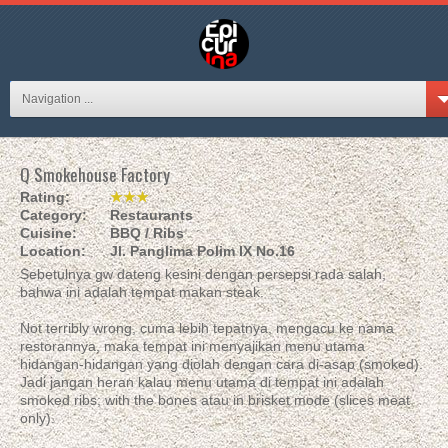
Navigation ...
Q Smokehouse Factory
Rating:
★★★
Category:
Restaurants
Cuisine:
BBQ / Ribs
Location:
Jl. Panglima Polim IX No.16
Sebetulnya gw dateng kesini dengan persepsi rada salah,
bahwa ini adalah tempat makan steak.
Not terribly wrong, cuma lebih tepatnya, mengacu ke nama
restorannya, maka tempat ini menyajikan menu utama
hidangan-hidangan yang diolah dengan cara di-asap (smoked).
Jadi jangan heran kalau menu utama di tempat ini adalah
smoked ribs; with the bones atau in brisket mode (slices meat
only).