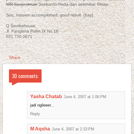
WR Soepratman
Soekarno-Hatta dan selembar Otista.
Soo, mission accomplished, good result. (bay)
Q Smokehouse
Jl. Panglima Polim IX No.16
021 720 0671
Share
30 comments:
Yasha Chatab
June 4, 2007 at 1:06 PM
jadi ngileeer...
Reply
M Aqsha
June 4, 2007 at 2:33 PM