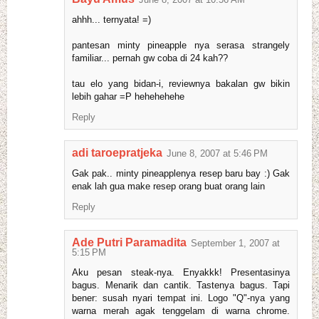
ahhh... ternyata! =)
pantesan minty pineapple nya serasa strangely
familiar... pernah gw coba di 24 kah??
tau elo yang bidan-i, reviewnya bakalan gw bikin
lebih gahar =P hehehehehe
Reply
adi taroepratjeka
June 8, 2007 at 5:46 PM
Gak pak.. minty pineapplenya resep baru bay :) Gak
enak lah gua make resep orang buat orang lain
Reply
Ade Putri Paramadita
September 1, 2007 at
5:15 PM
Aku pesan steak-nya. Enyakkk! Presentasinya
bagus. Menarik dan cantik. Tastenya bagus. Tapi
bener: susah nyari tempat ini. Logo "Q"-nya yang
warna merah agak tenggelam di warna chrome.