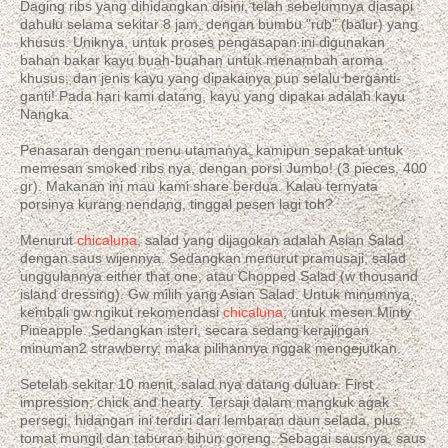
Daging ribs yang dihidangkan disini, telah sebelumnya diasapi
dahulu selama sekitar 8 jam, dengan bumbu "rub" (balur) yang
khusus. Uniknya, untuk proses pengasapan ini digunakan
bahan bakar kayu buah-buahan untuk menambah aroma
khusus, dan jenis kayu yang dipakainya pun selalu berganti-
ganti! Pada hari kami datang, kayu yang dipakai adalah kayu
Nangka.
Penasaran dengan menu utamanya, kamipun sepakat untuk
memesan smoked ribs nya, dengan porsi Jumbo! (3 pieces, 400
gr). Makanan ini mau kami share berdua. Kalau ternyata
porsinya kurang nendang, tinggal pesen lagi toh?
Menurut
chicaluna
, salad yang dijagokan adalah Asian Salad
dengan saus wijennya. Sedangkan menurut pramusaji, salad
unggulannya either that one, atau Chopped Salad (w thousand
island dressing). Gw milih yang Asian Salad. Untuk minumnya,
kembali gw ngikut rekomendasi
chicaluna
; untuk mesen Minty
Pineapple. Sedangkan isteri, secara sedang kerajingan
minuman2 strawberry, maka pilihannya nggak mengejutkan.
Setelah sekitar 10 menit, salad nya datang duluan. First
impression; chick and hearty. Tersaji dalam mangkuk agak
persegi, hidangan ini terdiri dari lembaran daun selada, plus
tomat mungil dan taburan bihun goreng. Sebagai sausnya, saus