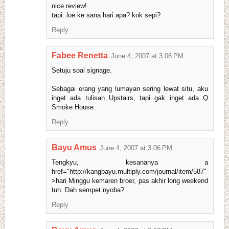
nice review!
tapi..loe ke sana hari apa? kok sepi?
Reply
Fabee Renetta
June 4, 2007 at 3:06 PM
Setuju soal signage.
Sebagai orang yang lumayan sering lewat situ, aku
inget ada tulisan Upstairs, tapi gak inget ada Q
Smoke House.
Reply
Bayu Amus
June 4, 2007 at 3:06 PM
Tengkyu, kesananya a
href="http://kangbayu.multiply.com/journal/item/587"
>hari Minggu kemaren broer, pas akhir long weekend
tuh. Dah sempet nyoba?
Reply