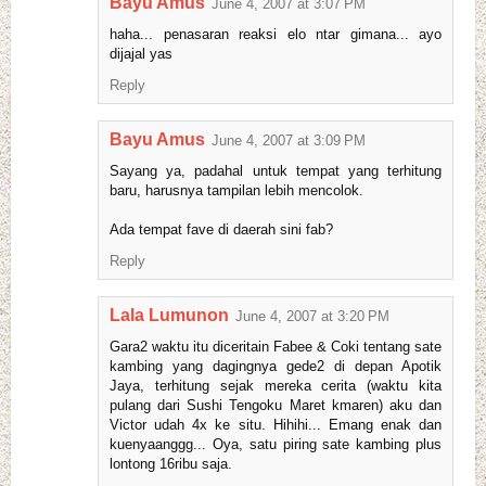
Bayu Amus
June 4, 2007 at 3:07 PM
haha... penasaran reaksi elo ntar gimana... ayo
dijajal yas
Reply
Bayu Amus
June 4, 2007 at 3:09 PM
Sayang ya, padahal untuk tempat yang terhitung
baru, harusnya tampilan lebih mencolok.
Ada tempat fave di daerah sini fab?
Reply
Lala Lumunon
June 4, 2007 at 3:20 PM
Gara2 waktu itu diceritain Fabee & Coki tentang sate
kambing yang dagingnya gede2 di depan Apotik
Jaya, terhitung sejak mereka cerita (waktu kita
pulang dari Sushi Tengoku Maret kmaren) aku dan
Victor udah 4x ke situ. Hihihi... Emang enak dan
kuenyaanggg... Oya, satu piring sate kambing plus
lontong 16ribu saja.