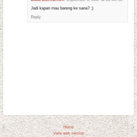
Jadi kapan mau bareng ke sana? ;)
Reply
‹
Home
›
View web version