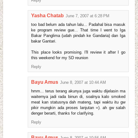
Reply
Yasha Chatab
June 7, 2007 at 6:28 PM
too bad belum ada tahun lalu... Padahal bisa masuk
ke program review gue... That time I went to Iga
Bakar Panglima (udah pindah ke Gandaria) dan Iga
bakar Gantari.
This place looks promising. I'll review it after I go
this weekend for my SD reunion
Reply
Bayu Amus
June 8, 2007 at 10:44 AM
hmm... terus terang akunya juga waktu dijelasin ma
waiternya jadi rada binun di, soalnya kalo smoked
meat kan statusnya dah mateng, tapi waktu itu gw
pikir mungkin ada proses lanjutan =). ah gw salah
denger berarti, thanks for clarifying.
Reply
Bayu Amus
June 8, 2007 at 10:56 AM