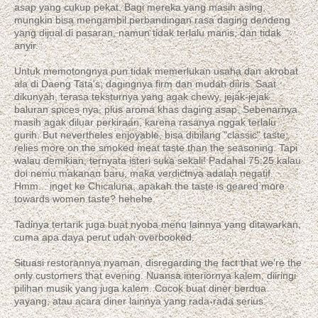
asap yang cukup pekat. Bagi mereka yang masih asing,
mungkin bisa mengambil perbandingan rasa daging dendeng
yang dijual di pasaran, namun tidak terlalu manis, dan tidak
anyir.
Untuk memotongnya pun tidak memerlukan usaha dan akrobat
ala di Daeng Tata's; dagingnya firm dan mudah diiris. Saat
dikunyah, terasa teksturnya yang agak chewy, jejak-jejak
baluran spices nya, plus aroma khas daging asap. Sebenarnya
masih agak diluar perkiraan, karena rasanya nggak terlalu
gurih. But nevertheles enjoyable, bisa dibilang "classic" taste;
relies more on the smoked meat taste than the seasoning. Tapi
walau demikian, ternyata isteri suka sekali! Padahal 75:25 kalau
doi nemu makanan baru, maka verdictnya adalah negatif.
Hmm... inget ke Chicaluna, apakah the taste is geared more
towards women taste? hehehe.
Tadinya tertarik juga buat nyoba menu lainnya yang ditawarkan,
cuma apa daya perut udah overbooked.
Situasi restorannya nyaman, disregarding the fact that we're the
only customers that evening. Nuansa interiornya kalem, diiringi
pilihan musik yang juga kalem. Cocok buat diner berdua
yayang, atau acara diner lainnya yang rada-rada serius.