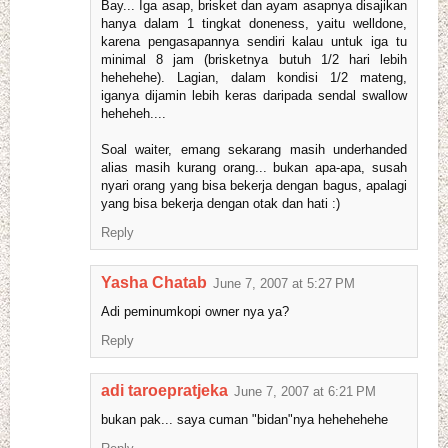
Bay... Iga asap, brisket dan ayam asapnya disajikan
hanya dalam 1 tingkat doneness, yaitu welldone,
karena pengasapannya sendiri kalau untuk iga tu
minimal 8 jam (brisketnya butuh 1/2 hari lebih
hehehehe). Lagian, dalam kondisi 1/2 mateng,
iganya dijamin lebih keras daripada sendal swallow
heheheh....
Soal waiter, emang sekarang masih underhanded
alias masih kurang orang... bukan apa-apa, susah
nyari orang yang bisa bekerja dengan bagus, apalagi
yang bisa bekerja dengan otak dan hati :)
Reply
Yasha Chatab
June 7, 2007 at 5:27 PM
Adi peminumkopi owner nya ya?
Reply
adi taroepratjeka
June 7, 2007 at 6:21 PM
bukan pak... saya cuman "bidan"nya hehehehehe