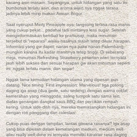
kacang asin masam. Sayangnya, untuk hidangan yang satu ini
bumbunya terlalu asin, dan aroma wijen nya nggak terasa...
jadinya lebih mirip makan Asinan Bogor.
Saat nyeruput Minty Pineapple nya, langsung terasa rasa manis
yang cukup pekat... padahal tadi mintanya less sugar. Setelah
menginformasikan kembali ke pramusaji, maka minuman
tersebut di "reparasi" walau hasilnya masih tetep diluar harapan.
Informasi yang gw dapet, nanas nya pake nanas Palembang,
mungkin karena itu kadar manisnya tetep tinggi. Di seberang
meja, minuman Refreshing Strawberry pesenan isteri ternyata
jauh lebih sukses dan sesuai harapan gw akan minuman seperti
ini: nggak terlalu manis, dan segar!
Nggak lama kemudian hidangan utama yang dipesan pun
datang. Nice timing. First impression: Marvelous! tiga potong
daging iga asap (dua gede, satu sedeng) dengan warna coklat
kemerahan yang menggoda, saling tumpuk satu sama lain,
diatas genangan dangkal saus BBQ dan percikan rempah
kering. Untuk side-dish nya, mereka memasangkan hidangan ini
dengan roti panggang dan coleslaw.
Cukup puas dengan tampilan, lantas gimana rasanya? Iga asap
yang bisa dipesan dalam kematangan medium, medium well
atau really well-done ini ternyata memiliki karakter rasa daging