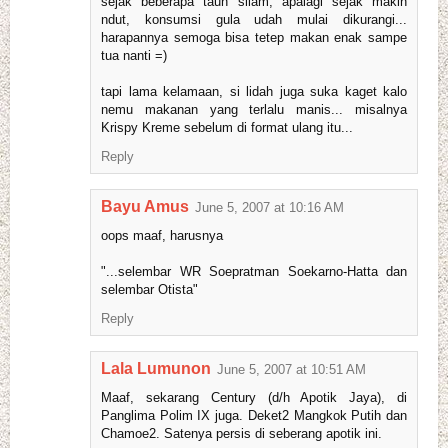
sejak beberapa taun silam, apalagi sejak makin
ndut, konsumsi gula udah mulai dikurangi...
harapannya semoga bisa tetep makan enak sampe
tua nanti =)
tapi lama kelamaan, si lidah juga suka kaget kalo
nemu makanan yang terlalu manis... misalnya
Krispy Kreme sebelum di format ulang itu...
Reply
Bayu Amus
June 5, 2007 at 10:16 AM
oops maaf, harusnya
"...selembar WR Soepratman Soekarno-Hatta dan
selembar Otista"
Reply
Lala Lumunon
June 5, 2007 at 10:51 AM
Maaf, sekarang Century (d/h Apotik Jaya), di
Panglima Polim IX juga. Deket2 Mangkok Putih dan
Chamoe2. Satenya persis di seberang apotik ini.