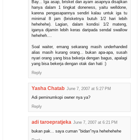
Bay... Iga asap, brisket dan ayam asapnya disajikan
hanya dalam 1 tingkat doneness, yaitu welldone,
karena pengasapannya sendiri kalau untuk iga tu
minimal 8 jam (brisketnya butuh 1/2 hari lebih
hehehehe). Lagian, dalam kondisi 1/2 mateng,
iganya dijamin lebih keras daripada sendal swallow
heheheh....
Soal waiter, emang sekarang masih underhanded
alias masih kurang orang... bukan apa-apa, susah
nyari orang yang bisa bekerja dengan bagus, apalagi
yang bisa bekerja dengan otak dan hati :)
Reply
Yasha Chatab
June 7, 2007 at 5:27 PM
Adi peminumkopi owner nya ya?
Reply
adi taroepratjeka
June 7, 2007 at 6:21 PM
bukan pak... saya cuman "bidan"nya hehehehehe