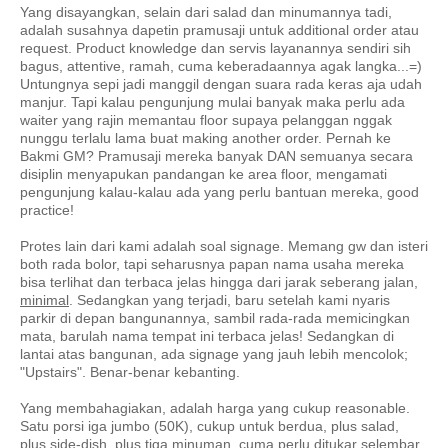
Yang disayangkan, selain dari salad dan minumannya tadi,
adalah susahnya dapetin pramusaji untuk additional order atau
request. Product knowledge dan servis layanannya sendiri sih
bagus, attentive, ramah, cuma keberadaannya agak langka...=)
Untungnya sepi jadi manggil dengan suara rada keras aja udah
manjur. Tapi kalau pengunjung mulai banyak maka perlu ada
waiter yang rajin memantau floor supaya pelanggan nggak
nunggu terlalu lama buat making another order. Pernah ke
Bakmi GM? Pramusaji mereka banyak DAN semuanya secara
disiplin menyapukan pandangan ke area floor, mengamati
pengunjung kalau-kalau ada yang perlu bantuan mereka, good
practice!
Protes lain dari kami adalah soal signage. Memang gw dan isteri
both rada bolor, tapi seharusnya papan nama usaha mereka
bisa terlihat dan terbaca jelas hingga dari jarak seberang jalan,
minimal
. Sedangkan yang terjadi, baru setelah kami nyaris
parkir di depan bangunannya, sambil rada-rada memicingkan
mata, barulah nama tempat ini terbaca jelas! Sedangkan di
lantai atas bangunan, ada signage yang jauh lebih mencolok;
"Upstairs". Benar-benar kebanting.
Yang membahagiakan, adalah harga yang cukup reasonable.
Satu porsi iga jumbo (50K), cukup untuk berdua, plus salad,
plus side-dish, plus tiga minuman, cuma perlu ditukar selembar