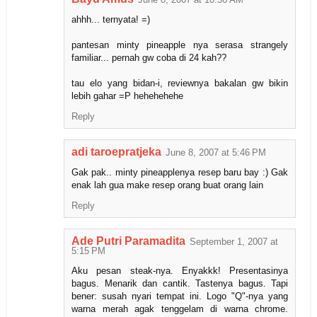
ahhh... ternyata! =)
pantesan minty pineapple nya serasa strangely
familiar... pernah gw coba di 24 kah??
tau elo yang bidan-i, reviewnya bakalan gw bikin
lebih gahar =P hehehehehe
Reply
adi taroepratjeka
June 8, 2007 at 5:46 PM
Gak pak.. minty pineapplenya resep baru bay :) Gak
enak lah gua make resep orang buat orang lain
Reply
Ade Putri Paramadita
September 1, 2007 at
5:15 PM
Aku pesan steak-nya. Enyakkk! Presentasinya
bagus. Menarik dan cantik. Tastenya bagus. Tapi
bener: susah nyari tempat ini. Logo "Q"-nya yang
warna merah agak tenggelam di warna chrome.