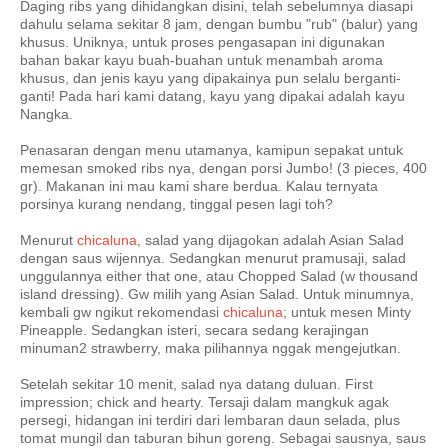
Daging ribs yang dihidangkan disini, telah sebelumnya diasapi
dahulu selama sekitar 8 jam, dengan bumbu "rub" (balur) yang
khusus. Uniknya, untuk proses pengasapan ini digunakan
bahan bakar kayu buah-buahan untuk menambah aroma
khusus, dan jenis kayu yang dipakainya pun selalu berganti-
ganti! Pada hari kami datang, kayu yang dipakai adalah kayu
Nangka.
Penasaran dengan menu utamanya, kamipun sepakat untuk
memesan smoked ribs nya, dengan porsi Jumbo! (3 pieces, 400
gr). Makanan ini mau kami share berdua. Kalau ternyata
porsinya kurang nendang, tinggal pesen lagi toh?
Menurut
chicaluna
, salad yang dijagokan adalah Asian Salad
dengan saus wijennya. Sedangkan menurut pramusaji, salad
unggulannya either that one, atau Chopped Salad (w thousand
island dressing). Gw milih yang Asian Salad. Untuk minumnya,
kembali gw ngikut rekomendasi
chicaluna
; untuk mesen Minty
Pineapple. Sedangkan isteri, secara sedang kerajingan
minuman2 strawberry, maka pilihannya nggak mengejutkan.
Setelah sekitar 10 menit, salad nya datang duluan. First
impression; chick and hearty. Tersaji dalam mangkuk agak
persegi, hidangan ini terdiri dari lembaran daun selada, plus
tomat mungil dan taburan bihun goreng. Sebagai sausnya, saus