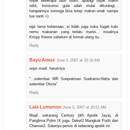
sejak beberapa taun silam, apalagi sejak makin
ndut, konsumsi gula udah mulai dikurangi...
harapannya semoga bisa tetep makan enak sampe
tua nanti =)
tapi lama kelamaan, si lidah juga suka kaget kalo
nemu makanan yang terlalu manis... misalnya
Krispy Kreme sebelum di format ulang itu...
Reply
Bayu Amus
June 5, 2007 at 10:16 AM
oops maaf, harusnya
"...selembar WR Soepratman Soekarno-Hatta dan
selembar Otista"
Reply
Lala Lumunon
June 5, 2007 at 10:51 AM
Maaf, sekarang Century (d/h Apotik Jaya), di
Panglima Polim IX juga. Deket2 Mangkok Putih dan
Chamoe2. Satenya persis di seberang apotik ini.