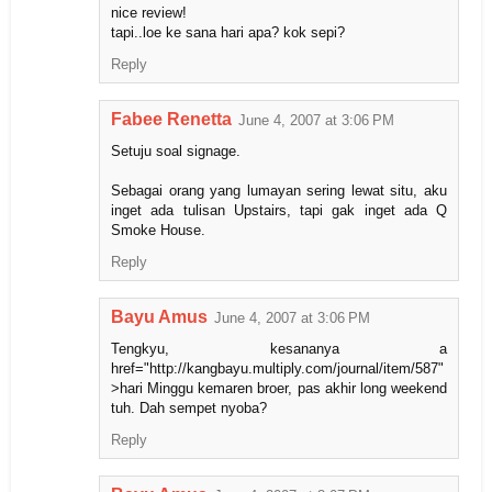
nice review!
tapi..loe ke sana hari apa? kok sepi?
Reply
Fabee Renetta
June 4, 2007 at 3:06 PM
Setuju soal signage.
Sebagai orang yang lumayan sering lewat situ, aku
inget ada tulisan Upstairs, tapi gak inget ada Q
Smoke House.
Reply
Bayu Amus
June 4, 2007 at 3:06 PM
Tengkyu, kesananya a
href="http://kangbayu.multiply.com/journal/item/587"
>hari Minggu kemaren broer, pas akhir long weekend
tuh. Dah sempet nyoba?
Reply