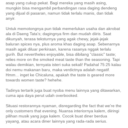
asap yang cukup pekat. Bagi mereka yang masih asing,
mungkin bisa mengambil perbandingan rasa daging dendeng
yang dijual di pasaran, namun tidak terlalu manis, dan tidak
anyir.
Untuk memotongnya pun tidak memerlukan usaha dan akrobat
ala di Daeng Tata's; dagingnya firm dan mudah diiris. Saat
dikunyah, terasa teksturnya yang agak chewy, jejak-jejak
baluran spices nya, plus aroma khas daging asap. Sebenarnya
masih agak diluar perkiraan, karena rasanya nggak terlalu
gurih. But nevertheles enjoyable, bisa dibilang "classic" taste;
relies more on the smoked meat taste than the seasoning. Tapi
walau demikian, ternyata isteri suka sekali! Padahal 75:25 kalau
doi nemu makanan baru, maka verdictnya adalah negatif.
Hmm... inget ke Chicaluna, apakah the taste is geared more
towards women taste? hehehe.
Tadinya tertarik juga buat nyoba menu lainnya yang ditawarkan,
cuma apa daya perut udah overbooked.
Situasi restorannya nyaman, disregarding the fact that we're the
only customers that evening. Nuansa interiornya kalem, diiringi
pilihan musik yang juga kalem. Cocok buat diner berdua
yayang, atau acara diner lainnya yang rada-rada serius.