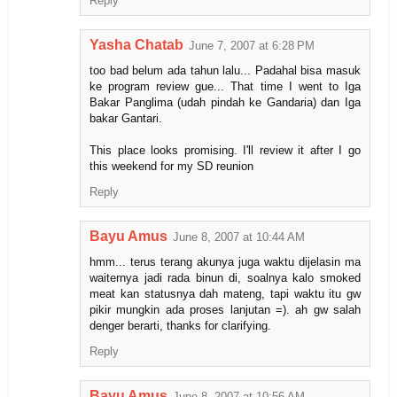
Reply
Yasha Chatab
June 7, 2007 at 6:28 PM
too bad belum ada tahun lalu... Padahal bisa masuk
ke program review gue... That time I went to Iga
Bakar Panglima (udah pindah ke Gandaria) dan Iga
bakar Gantari.
This place looks promising. I'll review it after I go
this weekend for my SD reunion
Reply
Bayu Amus
June 8, 2007 at 10:44 AM
hmm... terus terang akunya juga waktu dijelasin ma
waiternya jadi rada binun di, soalnya kalo smoked
meat kan statusnya dah mateng, tapi waktu itu gw
pikir mungkin ada proses lanjutan =). ah gw salah
denger berarti, thanks for clarifying.
Reply
Bayu Amus
June 8, 2007 at 10:56 AM