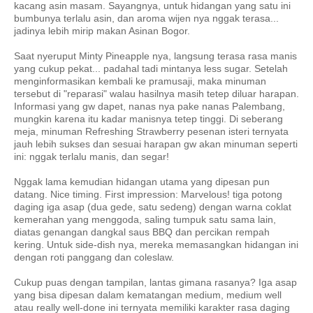
kacang asin masam. Sayangnya, untuk hidangan yang satu ini
bumbunya terlalu asin, dan aroma wijen nya nggak terasa...
jadinya lebih mirip makan Asinan Bogor.
Saat nyeruput Minty Pineapple nya, langsung terasa rasa manis
yang cukup pekat... padahal tadi mintanya less sugar. Setelah
menginformasikan kembali ke pramusaji, maka minuman
tersebut di "reparasi" walau hasilnya masih tetep diluar harapan.
Informasi yang gw dapet, nanas nya pake nanas Palembang,
mungkin karena itu kadar manisnya tetep tinggi. Di seberang
meja, minuman Refreshing Strawberry pesenan isteri ternyata
jauh lebih sukses dan sesuai harapan gw akan minuman seperti
ini: nggak terlalu manis, dan segar!
Nggak lama kemudian hidangan utama yang dipesan pun
datang. Nice timing. First impression: Marvelous! tiga potong
daging iga asap (dua gede, satu sedeng) dengan warna coklat
kemerahan yang menggoda, saling tumpuk satu sama lain,
diatas genangan dangkal saus BBQ dan percikan rempah
kering. Untuk side-dish nya, mereka memasangkan hidangan ini
dengan roti panggang dan coleslaw.
Cukup puas dengan tampilan, lantas gimana rasanya? Iga asap
yang bisa dipesan dalam kematangan medium, medium well
atau really well-done ini ternyata memiliki karakter rasa daging