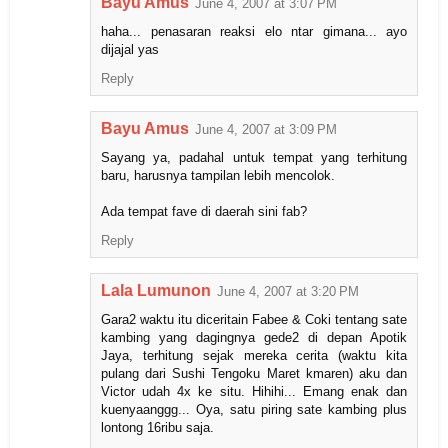
Bayu Amus
June 4, 2007 at 3:07 PM
haha... penasaran reaksi elo ntar gimana... ayo
dijajal yas
Reply
Bayu Amus
June 4, 2007 at 3:09 PM
Sayang ya, padahal untuk tempat yang terhitung
baru, harusnya tampilan lebih mencolok.
Ada tempat fave di daerah sini fab?
Reply
Lala Lumunon
June 4, 2007 at 3:20 PM
Gara2 waktu itu diceritain Fabee & Coki tentang sate
kambing yang dagingnya gede2 di depan Apotik
Jaya, terhitung sejak mereka cerita (waktu kita
pulang dari Sushi Tengoku Maret kmaren) aku dan
Victor udah 4x ke situ. Hihihi... Emang enak dan
kuenyaanggg... Oya, satu piring sate kambing plus
lontong 16ribu saja.