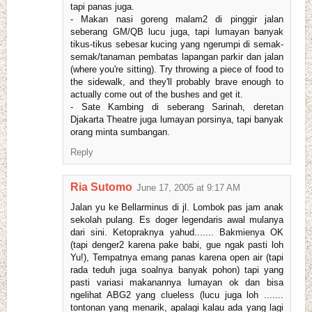
tapi panas juga.
- Makan nasi goreng malam2 di pinggir jalan
seberang GM/QB lucu juga, tapi lumayan banyak
tikus-tikus sebesar kucing yang ngerumpi di semak-
semak/tanaman pembatas lapangan parkir dan jalan
(where you're sitting). Try throwing a piece of food to
the sidewalk, and they'll probably brave enough to
actually come out of the bushes and get it.
- Sate Kambing di seberang Sarinah, deretan
Djakarta Theatre juga lumayan porsinya, tapi banyak
orang minta sumbangan.
Reply
Ria Sutomo
June 17, 2005 at 9:17 AM
Jalan yu ke Bellarminus di jl. Lombok pas jam anak
sekolah pulang. Es doger legendaris awal mulanya
dari sini. Ketopraknya yahud....... Bakmienya OK
(tapi denger2 karena pake babi, gue ngak pasti loh
Yu!), Tempatnya emang panas karena open air (tapi
rada teduh juga soalnya banyak pohon) tapi yang
pasti variasi makanannya lumayan ok dan bisa
ngelihat ABG2 yang clueless (lucu juga loh .......
tontonan yang menarik, apalagi kalau ada yang lagi