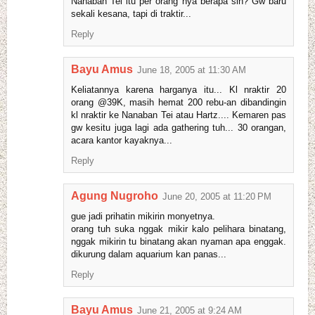
Nanaban Tei itu per orang nya berapa sih? Gw baru
sekali kesana, tapi di traktir...
Reply
Bayu Amus
June 18, 2005 at 11:30 AM
Keliatannya karena harganya itu... Kl nraktir 20
orang @39K, masih hemat 200 rebu-an dibandingin
kl nraktir ke Nanaban Tei atau Hartz.... Kemaren pas
gw kesitu juga lagi ada gathering tuh... 30 orangan,
acara kantor kayaknya...
Reply
Agung Nugroho
June 20, 2005 at 11:20 PM
gue jadi prihatin mikirin monyetnya.
orang tuh suka nggak mikir kalo pelihara binatang,
nggak mikirin tu binatang akan nyaman apa enggak.
dikurung dalam aquarium kan panas...
Reply
Bayu Amus
June 21, 2005 at 9:24 AM