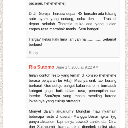
pacaran, hehehehehe).
Di Jl. Gereja Theresia depan RS bersalin ada tukang
sate ayam yang endang, coba deh...... Trus di
depan sekolah Theresia suka ada yang jualan
crepes rasa martabak manis. Seru banget!
Harga? Kelas kaki lima lah yah hai............. Selamat
berburu!
Reply
Ria Sutomo
June 17, 2005 at 9:22 AM
Inilah contoh resto yang lemah di konsep (hehehehe
berasa pelajaran bu Rita). Maunya unik tapi kurang
berhasil. Gue setuju banget kalau resto ini termasuk
kategori gagal baik dalam rasa, penampilan dan
interior. Satu2nya yang masih mending karena
lokasinya yang cukup strategis.
Monyet dalam akuarium? Mungkin mau nyamain
beberapa resto di daerah Mangga Besar ngkali (yg
punya akuarium tapi isinya ceweq2 cantik dari Cina
dan Sukabumi), karena takut digrebek polisi atau