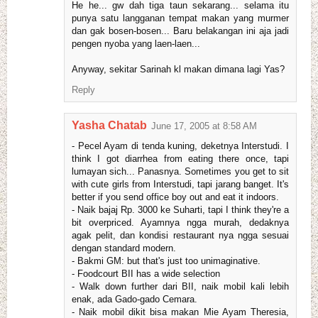
He he... gw dah tiga taun sekarang... selama itu
punya satu langganan tempat makan yang murmer
dan gak bosen-bosen... Baru belakangan ini aja jadi
pengen nyoba yang laen-laen...
Anyway, sekitar Sarinah kl makan dimana lagi Yas?
Reply
Yasha Chatab
June 17, 2005 at 8:58 AM
- Pecel Ayam di tenda kuning, deketnya Interstudi. I
think I got diarrhea from eating there once, tapi
lumayan sich... Panasnya. Sometimes you get to sit
with cute girls from Interstudi, tapi jarang banget. It's
better if you send office boy out and eat it indoors.
- Naik bajaj Rp. 3000 ke Suharti, tapi I think they're a
bit overpriced. Ayamnya ngga murah, dedaknya
agak pelit, dan kondisi restaurant nya ngga sesuai
dengan standard modern.
- Bakmi GM: but that's just too unimaginative.
- Foodcourt BII has a wide selection
- Walk down further dari BII, naik mobil kali lebih
enak, ada Gado-gado Cemara.
- Naik mobil dikit bisa makan Mie Ayam Theresia,