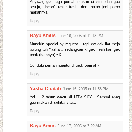
Anyway, gue juga pernah makan di sini, dan gue
setuju, doesn't taste fresh, dan malah jadi parno
makannya.
Reply
Bayu Amus
June 16, 2005 at 11:18 PM
Mungkin special by request... tapi gw gak liat meja
bolong tuh Yasha... sedangkan kl gak fresh kan gak
enak (katanya) =D
So, dulu pernah ngantor di ged. Sarinah?
Reply
Yasha Chatab
June 16, 2005 at 11:58 PM
Yoi.... 2 tahun waktu di MTV SKY... Sampai eneg
gue makan di sekitar situ...
Reply
Bayu Amus
June 17, 2005 at 7:22 AM