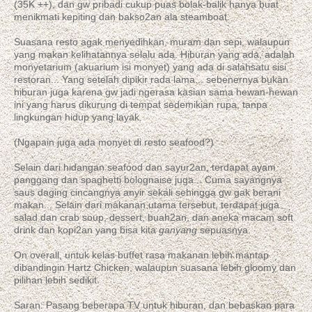
(35K ++), dan gw pribadi cukup puas bolak-balik hanya buat
menikmati kepiting dan bakso2an ala steamboat.
Suasana resto agak menyedihkan, muram dan sepi, walaupun
yang makan kelihatannya selalu ada. Hiburan yang ada, adalah
monyetarium (akuarium isi monyet) yang ada di salahsatu sisi
restoran... Yang setelah dipikir rada lama... sebenernya bukan
hiburan juga karena gw jadi ngerasa kasian sama hewan-hewan
ini yang harus dikurung di tempat sedemikian rupa, tanpa
lingkungan hidup yang layak.
(Ngapain juga ada monyet di resto seafood?)
Selain dari hidangan seafood dan sayur2an, terdapat ayam
panggang dan spaghetti bolognaise juga... Cuma sayangnya
saus daging cincangnya anyir sekali sehingga gw gak berani
makan... Selain dari makanan utama tersebut, terdapat juga
salad dan crab soup, dessert, buah2an, dan aneka macam soft
drink dan kopi2an yang bisa kita
ganyang
sepuasnya.
On overall, untuk kelas buffet rasa makanan lebih mantap
dibandingin Hartz Chicken, walaupun suasana lebih gloomy dan
pilihan lebih sedikit.
Saran: Pasang beberapa TV untuk hiburan, dan bebaskan para