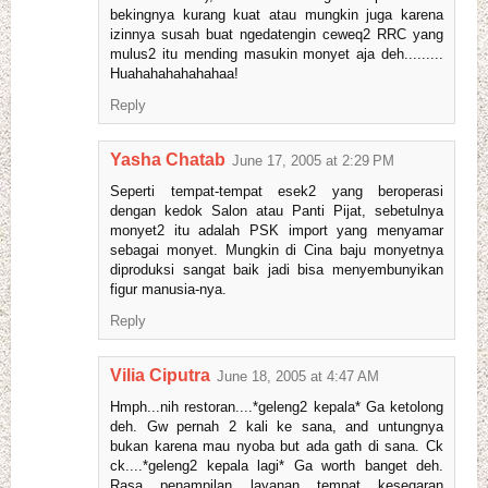
bekingnya kurang kuat atau mungkin juga karena
izinnya susah buat ngedatengin ceweq2 RRC yang
mulus2 itu mending masukin monyet aja deh.........
Huahahahahahahaa!
Reply
Yasha Chatab
June 17, 2005 at 2:29 PM
Seperti tempat-tempat esek2 yang beroperasi
dengan kedok Salon atau Panti Pijat, sebetulnya
monyet2 itu adalah PSK import yang menyamar
sebagai monyet. Mungkin di Cina baju monyetnya
diproduksi sangat baik jadi bisa menyembunyikan
figur manusia-nya.
Reply
Vilia Ciputra
June 18, 2005 at 4:47 AM
Hmph...nih restoran....*geleng2 kepala* Ga ketolong
deh. Gw pernah 2 kali ke sana, and untungnya
bukan karena mau nyoba but ada gath di sana. Ck
ck....*geleng2 kepala lagi* Ga worth banget deh.
Rasa, penampilan, layanan, tempat, kesegaran