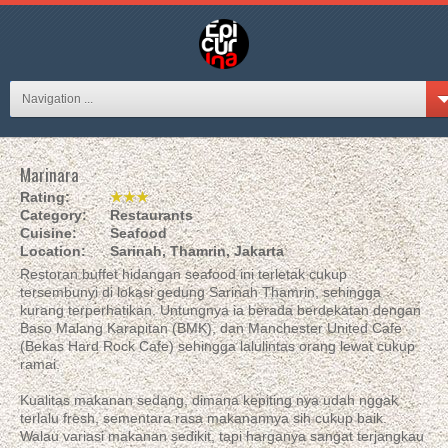
Navigation ...
Marinara
Rating:
★★★
Category:
Restaurants
Cuisine:
Seafood
Location:
Sarinah, Thamrin, Jakarta
Restoran buffet hidangan seafood ini terletak cukup
tersembunyi di lokasi gedung Sarinah Thamrin, sehingga
kurang terperhatikan. Untungnya ia berada berdekatan dengan
Baso Malang Karapitan (BMK), dan Manchester United Cafe
(Bekas Hard Rock Cafe) sehingga lalulintas orang lewat cukup
ramai.
Kualitas makanan sedang, dimana kepiting nya udah nggak
terlalu fresh, sementara rasa makanannya sih cukup baik.
Walau variasi makanan sedikit, tapi harganya sangat terjangkau