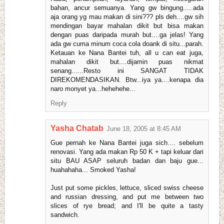
bahan, ancur semuanya. Yang gw bingung.....ada
aja orang yg mau makan di sini??? pls deh....gw sih
mendingan bayar mahalan dikit but bisa makan
dengan puas daripada murah but....ga jelas! Yang
ada gw cuma minum coca cola doank di situ...parah.
Ketauan ke Nana Bantei tuh, all u can eat juga,
mahalan dikit but....dijamin puas nikmat
senang......Resto ini SANGAT TIDAK
DIREKOMENDASIKAN. Btw...iya ya....kenapa dia
naro monyet ya...hehehehe...
Reply
Yasha Chatab
June 18, 2005 at 8:45 AM
Gue pernah ke Nana Bantei juga sich.... sebelum
renovasi. Yang ada makan Rp 50 K + tapi keluar dari
situ BAU ASAP seluruh badan dan baju gue...
huahahaha... Smoked Yasha!
Just put some pickles, lettuce, sliced swiss cheese
and russian dressing, and put me between two
slices of rye bread; and I'll be quite a tasty
sandwich.