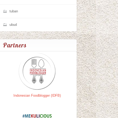
tuban
ubud
Partners
Indonesian Foodblogger (IDFB)