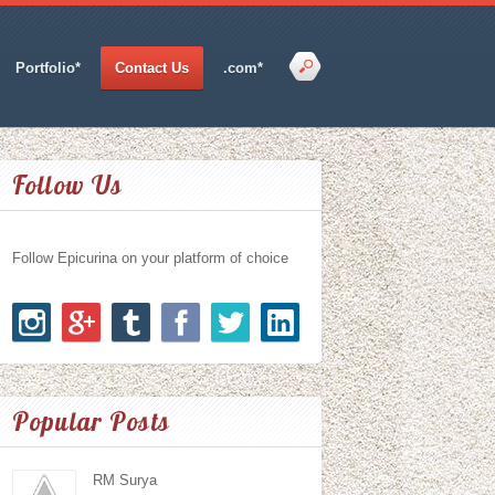
Portfolio*
Contact Us
.com*
Follow Us
Follow Epicurina on your platform of choice
Popular Posts
RM Surya