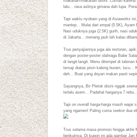
makanan-makanan disini. Cuman karena te
lalu... rasa aslinya gimana dah lupa. Per
Tapi waktu nyobain yang di Asiaworks in
mantep... Mulai dari empal (5.5K), Ayam
Nasi uduknya juga (2.5K) gurih, nasi uduk
di Jakarta... menang jauh lah kalau diba
Trus penyajiannya juga ala restoran, apik
dengan poster-poster olahraga Babe Sal
di langit-langit. Menu ditempel di talen
tersaji diatas pisin kaleng buram, lucu...
deh... Buat yang doyan makan pasti sepir
Sayangnya, Bir Pletok disini nggak seen
terlalu asem... Padahal harganya 7 rebu..
Tapi on overall harga-harga masih wajar s
yang ngamen! Paling cuma seekor dua ek
Trus selama masa promosi hingga akhir M
berikutnya. Di kupon ini ada gambar Jan 