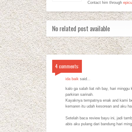
Contact him through
epic
No related post available
4 comments:
ida baik
said...
kalo ga salah liat nih bay, hari mingg
parkiran sarinah.
Kayaknya tempatnya enak and kami ber
kemaren itu udah kesorean and aku ha
Setelah baca review bayu ini, jadi tamb
abis aku pulang dari bandung hari ming