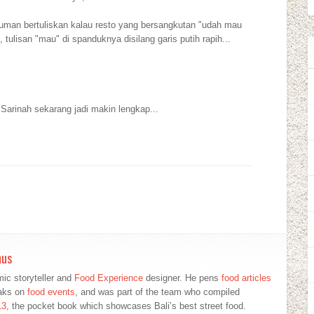
man bertuliskan kalau resto yang bersangkutan "udah mau
 tulisan "mau" di spanduknya disilang garis putih rapih...
 Sarinah sekarang jadi makin lengkap...
mus
ic storyteller and
Food Experience
designer. He pens
food articles
eaks on
food events
, and was part of the team who compiled
13
, the pocket book which showcases Bali’s best street food.