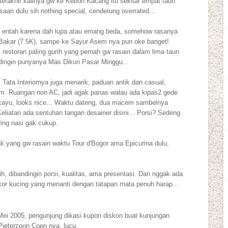
rakhir kalinya gw ke Kebon Kacang itu sekitar empat taun
asaan dulu sih nothing special, cenderung overrated...
i, entah karena dah lupa atau emang beda, somehow rasanya
 Bakar (7.5K), sampe ke Sayur Asem nya pun oke banget!
 restoran paling gurih yang pernah gw rasain dalam lima taun
ndingin punyanya Mas Dikun Pasar Minggu...
. Tata Interiornya juga menarik, paduan antik dan casual,
am. Ruangan non AC, jadi agak panas walau ada kipas2 gede
an kayu, looks nice... Waktu dateng, dua macem sambelnya
 Keliatan ada sentuhan tangan desainer disini... Porsi? Sedeng
ing nasi gak cukup.
ak yang gw rasain waktu Tour d'Bogor ama Epicurina dulu,
.
ih, dibandingin porsi, kualitas, ama presentasi. Dan nggak ada
or kucing yang menanti dengan tatapan mata penuh harap...
ei 2005, pengunjung dikasi kupon diskon buat kunjungan
Pieterzoon Coen nya, lucu.