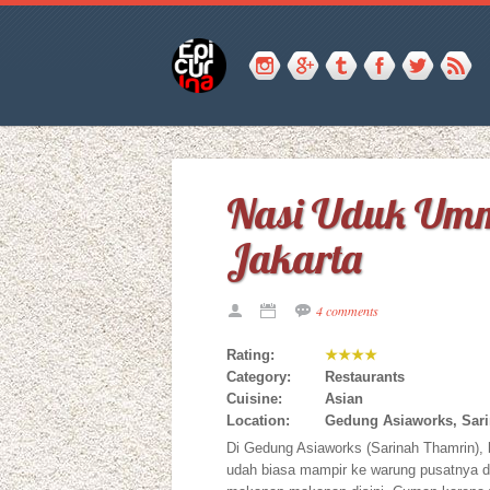
Nasi Uduk Umm
Jakarta
4 comments
Rating:
★★★★
Category:
Restaurants
Cuisine:
Asian
Location:
Gedung Asiaworks, Sari
Di Gedung Asiaworks (Sarinah Thamrin),
udah biasa mampir ke warung pusatnya d