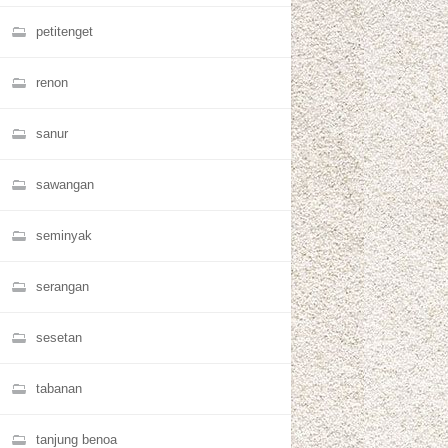
petitenget
renon
sanur
sawangan
seminyak
serangan
sesetan
tabanan
tanjung benoa