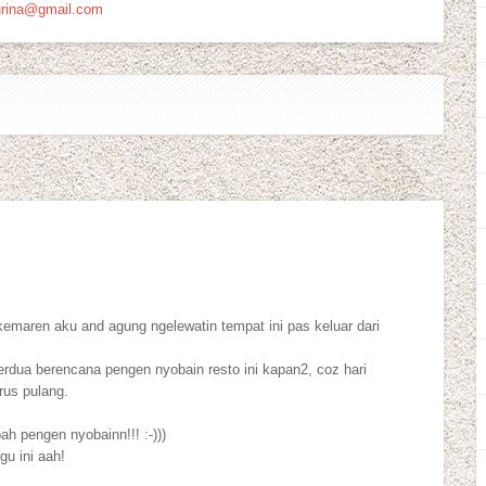
urina@gmail.com
u kemaren aku and agung ngelewatin tempat ini pas keluar dari
dua berencana pengen nyobain resto ini kapan2, coz hari
rus pulang.
ah pengen nyobainn!!! :-)))
gu ini aah!