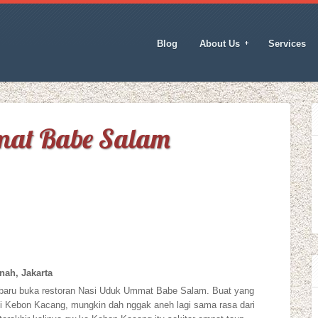
Blog
About Us
Services
at Babe Salam
nah, Jakarta
 baru buka restoran Nasi Uduk Ummat Babe Salam. Buat yang
i Kebon Kacang, mungkin dah nggak aneh lagi sama rasa dari