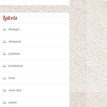
Labels
bedugul
denpasar
jimbaran
kerobokan
kuta
nusa dua
panjer