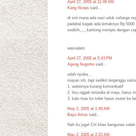
April 27, 2005 at 11:49 AM
Kang Nceps
said...
di sini mana ada nasi uduk seharga segi
padahal kagak ada lemaknya Rp 5000
sediiiih,,,,,,kantong menipis dengan ce
wassalam
April 27, 2005 at 5:43 PM
Agung Nugroho
said...
udah nyoba...
mayan sih, tapi sedikit terganggu sama 
1. waiternya kurang komunikatif
2. tisu nggak tersedia di meja, harus m
3. kalo mau ke toilet harus muter ke 
May 2, 2005 at 1:48 AM
Bayu Amus
said...
Nah itu juga! Ciri khas bangunan salah 
May 2, 2005 at 2:22 AM