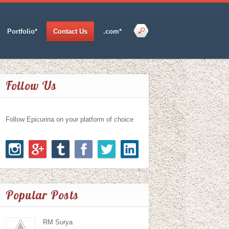
Portfolio*
Contact Us
.com*
Follow Us
Follow Epicurina on your platform of choice
Popular Posts
RM Surya