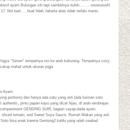
cil ayam Bulungan sih tapi sambelnya ituloh......... ooooooooh!
17. Not bad......buat lidah Jakarta alias tidak terlalu manis.
 Yogya "Seven" tempatnya mo ke arah kaliurang. Tempatnya cozy,
ukup mahal untuk ukuran jogja
to Ayam.
ving portions) dan hanya ada satu yang asli (ada lusinan soto
st authentic, pintu papan kayu yang dicat hijau, dr arah wirobrajan
n accompaniment GENDING SUIR, bagian sayap-dada ayam
lot, sliced tomato, and Sweet Soya Sauce. Rumah Makan yang asli
i Soto bisa enak karena Gentong2 kaldu yang udah seabad