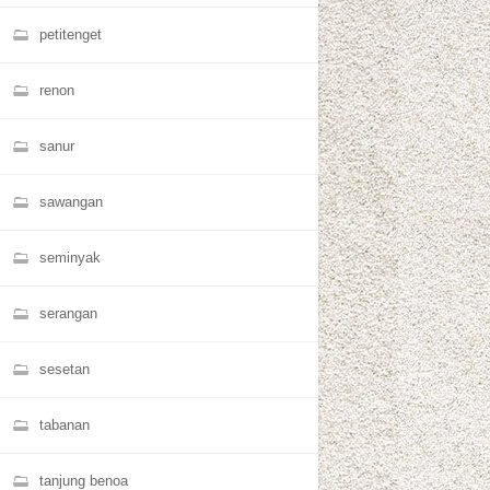
petitenget
renon
sanur
sawangan
seminyak
serangan
sesetan
tabanan
tanjung benoa