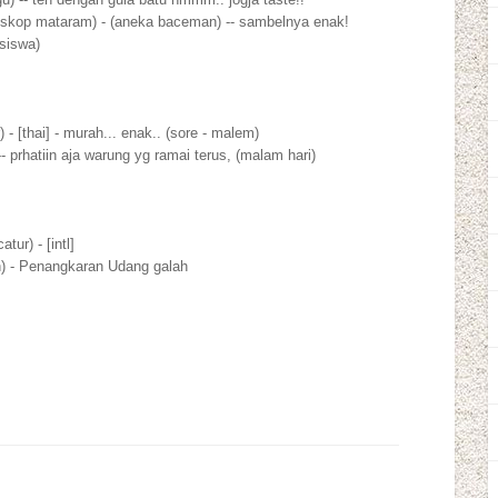
oskop mataram) - (aneka baceman) -- sambelnya enak!
siswa)
 - [thai] - murah... enak.. (sore - malem)
-- prhatiin aja warung yg ramai terus, (malam hari)
tur) - [intl]
n) - Penangkaran Udang galah