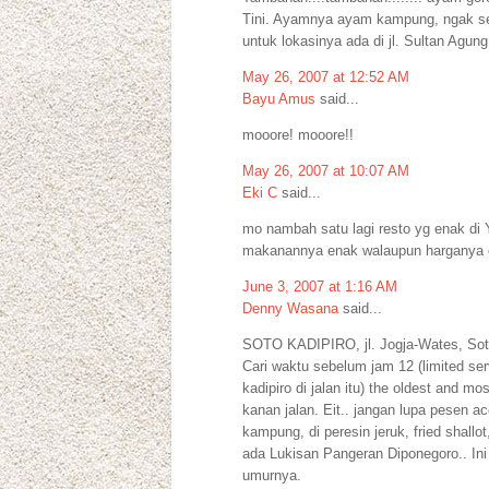
Tini. Ayamnya ayam kampung, ngak seke
untuk lokasinya ada di jl. Sultan Agung 
May 26, 2007 at 12:52 AM
Bayu Amus
said...
mooore! mooore!!
May 26, 2007 at 10:07 AM
Eki C
said...
mo nambah satu lagi resto yg enak di
makanannya enak walaupun harganya c
June 3, 2007 at 1:16 AM
Denny Wasana
said...
SOTO KADIPIRO, jl. Jogja-Wates, So
Cari waktu sebelum jam 12 (limited ser
kadipiro di jalan itu) the oldest and mo
kanan jalan. Eit.. jangan lupa pese
kampung, di peresin jeruk, fried shal
ada Lukisan Pangeran Diponegoro.. In
umurnya.