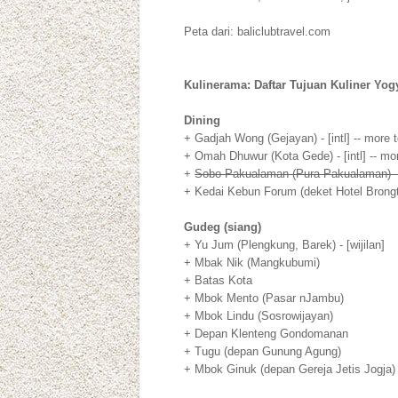
Peta dari: baliclubtravel.com
Kulinerama: Daftar Tujuan Kuliner Yogy
Dining
+ Gadjah Wong (Gejayan) - [intl] -- more
+ Omah Dhuwur (Kota Gede) - [intl] -- m
+
Sobo Pakualaman (Pura Pakualaman) -
+ Kedai Kebun Forum (deket Hotel Brongto 
Gudeg (siang)
+ Yu Jum (Plengkung, Barek) - [wijilan]
+ Mbak Nik (Mangkubumi)
+ Batas Kota
+ Mbok Mento (Pasar nJambu)
+ Mbok Lindu (Sosrowijayan)
+ Depan Klenteng Gondomanan
+ Tugu (depan Gunung Agung)
+ Mbok Ginuk (depan Gereja Jetis Jogja) 