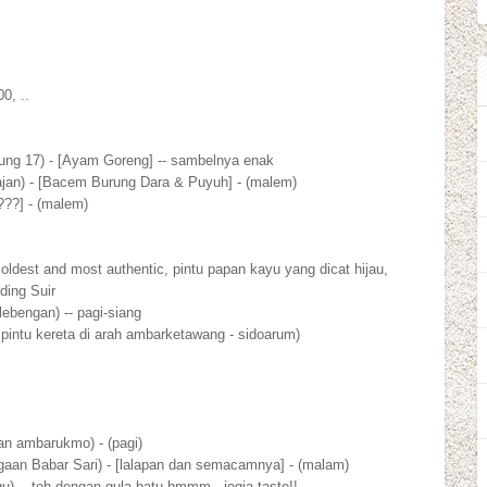
0, ..
ung 17) - [Ayam Goreng] -- sambelnya enak
ajan) - [Bacem Burung Dara & Puyuh] - (malem)
???] - (malem)
oldest and most authentic, pintu papan kayu yang dicat hijau,
ding Suir
ebengan) -- pagi-siang
intu kereta di arah ambarketawang - sidoarum)
an ambarukmo) - (pagi)
aan Babar Sari) - [lalapan dan semacamnya] - (malam)
) -- teh dengan gula batu hmmm.. jogja taste!!