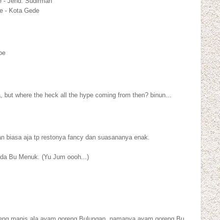
 - Jend. Sudirman
se - Kota Gede
pe
a, but where the heck all the hype coming from then? binun...
biasa aja tp restonya fancy dan suasananya enak.
ada Bu Menuk. (Yu Jum oooh...)
oreng manis ala ayam goreng Bulungan, namanya ayam goreng Bu