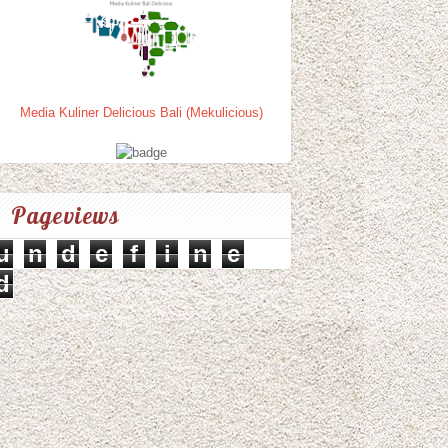
Media Kuliner Delicious Bali (Mekulicious)
Pageviews
u
n
d
e
f
i
n
e
d