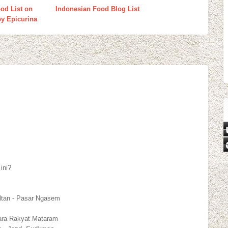
od List on
Indonesian Food Blog List
y Epicurina
ini?
ultan - Pasar Ngasem
tara Rakyat Mataram