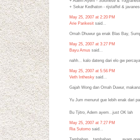
+ Adem Ayem - Solonese & Yogyanese
+ Sekar Kedhaton - rijstaffel & javane
May 25, 2007 at 2:20 PM
Arie Parikesit
said...
Omah Dhuwur ga enak Blas Bay, Sum
May 25, 2007 at 3:27 PM
Bayu Amus
said...
nahh... kalo dateng dari elo gw percay
May 25, 2007 at 5:56 PM
Veth Inthesky
said...
Gajah Wong dan Omah Duwur, makanan 
Yu Jum menurut gue lebih enak dari p
Bu Tjitro, Adem ayem...just OK lah
May 25, 2007 at 7:27 PM
Ria Sutomo
said...
Tambahan....tambahan........ ayam g