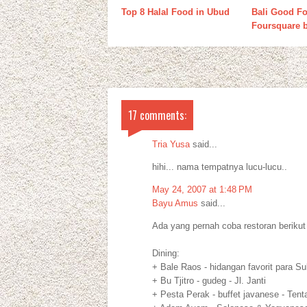
Top 8 Halal Food in Ubud
Bali Good Fo
Foursquare b
17 comments:
Tria Yusa
said...
hihi... nama tempatnya lucu-lucu..
May 24, 2007 at 1:48 PM
Bayu Amus
said...
Ada yang pernah coba restoran berikut 
Dining:
+ Bale Raos - hidangan favorit para S
+ Bu Tjitro - gudeg - Jl. Janti
+ Pesta Perak - buffet javanese - Ten