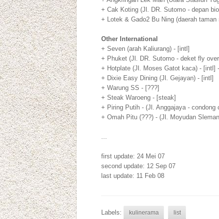
+ Cak Koting (Jl. DR. Sutomo - depan bi
+ Lotek & Gado2 Bu Ning (daerah taman 
Other International
+ Seven (arah Kaliurang) - [intl]
+ Phuket (Jl. DR. Sutomo - deket fly over)
+ Hotplate (Jl. Moses Gatot kaca) - [intl] 
+ Dixie Easy Dining (Jl. Gejayan) - [intl]
+ Warung SS - [???]
+ Steak Waroeng - [steak]
+ Piring Putih - (Jl. Anggajaya - condong ca
+ Omah Pitu (???) - (Jl. Moyudan Slema
...
first update: 24 Mei 07
second update: 12 Sep 07
last update: 11 Feb 08
Labels:
kulinerama
list