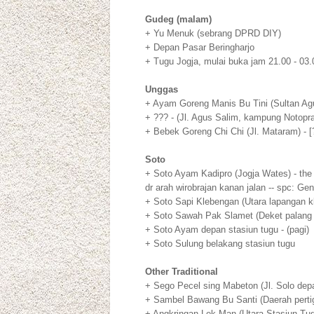
Gudeg (malam)
+ Yu Menuk (sebrang DPRD DIY)
+ Depan Pasar Beringharjo
+ Tugu Jogja, mulai buka jam 21.00 - 03.0
Unggas
+ Ayam Goreng Manis Bu Tini (Sultan Ag
+ ??? - (Jl. Agus Salim, kampung Notopr
+ Bebek Goreng Chi Chi (Jl. Mataram) - [
Soto
+ Soto Ayam Kadipro (Jogja Wates) - the 
dr arah wirobrajan kanan jalan -- spc: Gen
+ Soto Sapi Klebengan (Utara lapangan kl
+ Soto Sawah Pak Slamet (Deket palang p
+ Soto Ayam depan stasiun tugu - (pagi)
+ Soto Sulung belakang stasiun tugu
Other Traditional
+ Sego Pecel sing Mabeton (Jl. Solo dep
+ Sambel Bawang Bu Santi (Daerah pertig
+ Angkringan Lek Man (Utara Stasiun Tugu