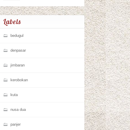
Labels
bedugul
denpasar
jimbaran
kerobokan
kuta
nusa dua
panjer