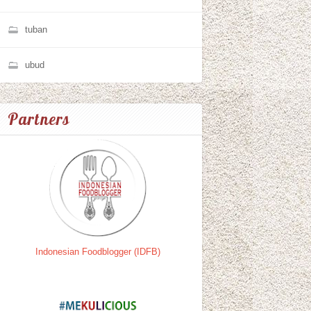
tuban
ubud
Partners
Indonesian Foodblogger (IDFB)