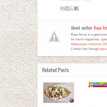
About author:
Bayu A
Bayu Amus is a gastronom
for travel magazines, sp
Makansutra Indonesia 20
Contact him through
epic
Related Posts