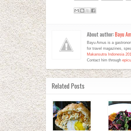
About author:
Bayu A
Bayu Amus is a gastronom
for travel magazines, sp
Makansutra Indonesia 20
Contact him through
epic
Related Posts