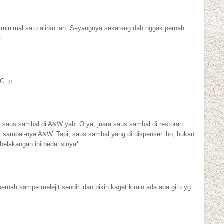
t, minimal satu aliran lah. Sayangnya sekarang dah nggak pernah
...
C :p
ip saus sambal di A&W yah. O ya, juara saus sambal di restoran
us sambal-nya A&W. Tapi, saus sambal yang di dispenser lho, bukan
belakangan ini beda isinya*
 pernah sampe melejit sendiri dan bikin kaget kirain ada apa gitu yg