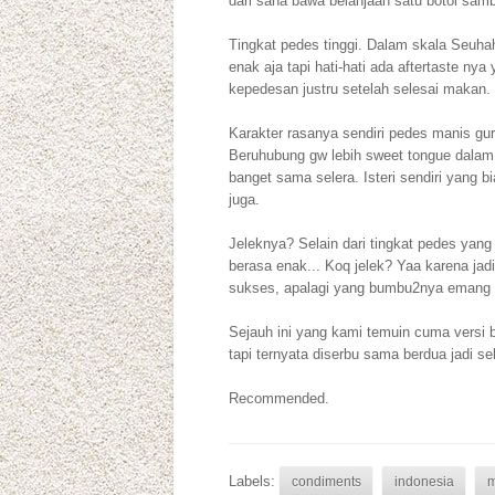
dari sana bawa belanjaan satu botol sambe
Tingkat pedes tinggi. Dalam skala Seuhah 
enak aja tapi hati-hati ada aftertaste ny
kepedesan justru setelah selesai makan.
Karakter rasanya sendiri pedes manis 
Beruhubung gw lebih sweet tongue dalam 
banget sama selera. Isteri sendiri yang 
juga.
Jeleknya? Selain dari tingkat pedes yang
berasa enak... Koq jelek? Yaa karena jad
sukses, apalagi yang bumbu2nya emang n
Sejauh ini yang kami temuin cuma versi b
tapi ternyata diserbu sama berdua jadi se
Recommended.
Labels:
condiments
indonesia
m