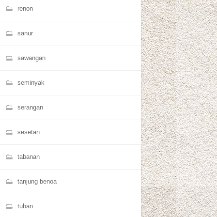
renon
sanur
sawangan
seminyak
serangan
sesetan
tabanan
tanjung benoa
tuban