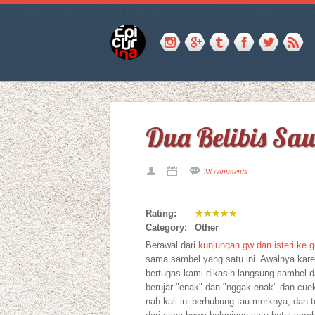
Dua Belibis Sau
28 comments
Rating:
★★★★★
Category:
Other
Berawal dari
kunjungan gw dan isteri ke g
sama sambel yang satu ini. Awalnya kare
bertugas kami dikasih langsung sambel d
berujar "enak" dan "nggak enak" dan cu
nah kali ini berhubung tau merknya, dan 