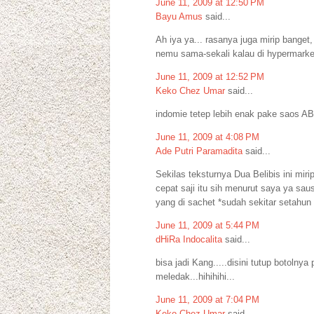
June 11, 2009 at 12:50 PM
Bayu Amus
said...
Ah iya ya... rasanya juga mirip bange
nemu sama-sekali kalau di hypermarket
June 11, 2009 at 12:52 PM
Keko Chez Umar
said...
indomie tetep lebih enak pake saos AB
June 11, 2009 at 4:08 PM
Ade Putri Paramadita
said...
Sekilas teksturnya Dua Belibis ini mir
cepat saji itu sih menurut saya ya sa
yang di sachet *sudah sekitar setahun 
June 11, 2009 at 5:44 PM
dHiRa Indocalita
said...
bisa jadi Kang.....disini tutup botolnya
meledak...hihihihi...
June 11, 2009 at 7:04 PM
Keko Chez Umar
said...