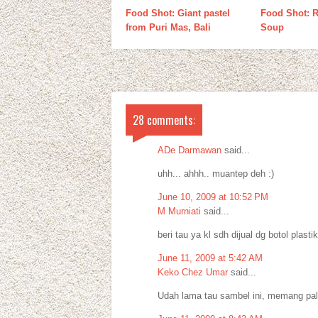
Food Shot: Giant pastel
Food Shot: 
from Puri Mas, Bali
Soup
28 comments:
ADe Darmawan
said...
uhh... ahhh.. muantep deh :)
June 10, 2009 at 10:52 PM
M Murniati
said...
beri tau ya kl sdh dijual dg botol plas
June 11, 2009 at 5:42 AM
Keko Chez Umar
said...
Udah lama tau sambel ini, memang pa