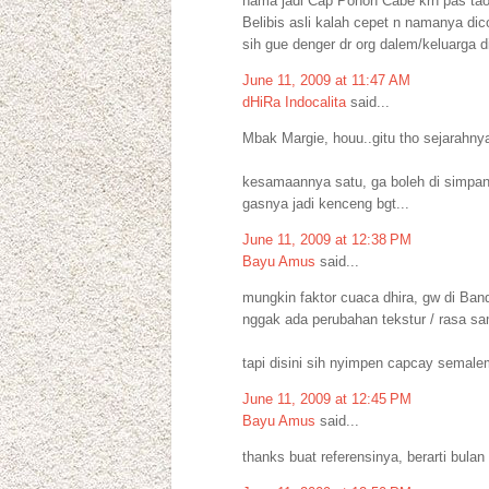
nama jadi Cap Pohon Cabe krn pas tao
Belibis asli kalah cepet n namanya dico
sih gue denger dr org dalem/keluarga 
June 11, 2009 at 11:47 AM
dHiRa Indocalita
said...
Mbak Margie, houu..gitu tho sejarahnya
kesamaannya satu, ga boleh di simpan 
gasnya jadi kenceng bgt...
June 11, 2009 at 12:38 PM
Bayu Amus
said...
mungkin faktor cuaca dhira, gw di Band
nggak ada perubahan tekstur / rasa sa
tapi disini sih nyimpen capcay semale
June 11, 2009 at 12:45 PM
Bayu Amus
said...
thanks buat referensinya, berarti bula