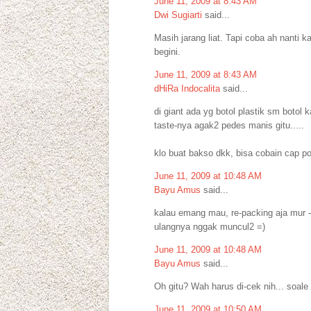
June 11, 2009 at 8:43 AM
Dwi Sugiarti
said...
Masih jarang liat. Tapi coba ah nanti 
begini.
June 11, 2009 at 8:43 AM
dHiRa Indocalita
said...
di giant ada yg botol plastik sm botol 
taste-nya agak2 pedes manis gitu.....
klo buat bakso dkk, bisa cobain cap p
June 11, 2009 at 10:48 AM
Bayu Amus
said...
kalau emang mau, re-packing aja mur -- 
ulangnya nggak muncul2 =)
June 11, 2009 at 10:48 AM
Bayu Amus
said...
Oh gitu? Wah harus di-cek nih... soale
June 11, 2009 at 10:50 AM