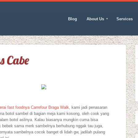
Blog
About Us
Services
s Cabe
erai fast foodnya Carrefour Braga Walk
, kami jadi penasaran
na botol sambel di bagian meja kami kosong, oleh cook yang
alam botol aslinya. Kalau biasanya mungkin cuma bisa
ek bebek sama merk sambelnya berhubung nggak tau juga,
ternyata sambelnya cocok banget di lidah gw, jadilah pulang