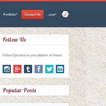
Portfolio*
Contact Us
.com*
Follow Us
Follow Epicurina on your platform of choice
Popular Posts