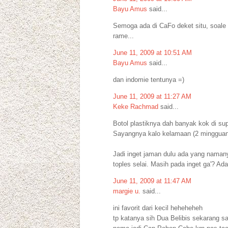
Bayu Amus
said...
Semoga ada di CaFo deket situ, soale 
rame...
June 11, 2009 at 10:51 AM
Bayu Amus
said...
dan indomie tentunya =)
June 11, 2009 at 11:27 AM
Keke Rachmad
said...
Botol plastiknya dah banyak kok di sup
Sayangnya kalo kelamaan (2 mingguan)
Jadi inget jaman dulu ada yang namany
toples selai. Masih pada inget ga'? Ad
June 11, 2009 at 11:47 AM
margie u.
said...
ini favorit dari kecil heheheheh
tp katanya sih Dua Belibis sekarang sa