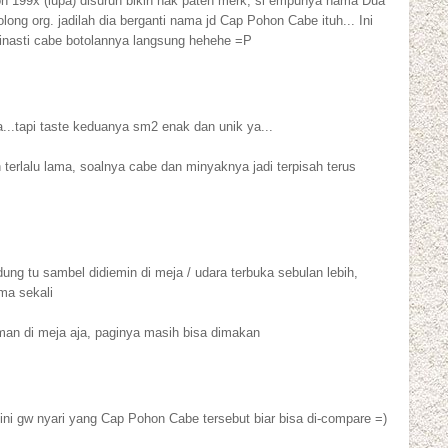
n 199x (lupa) disuruh bikin hak paten merk, si empunya nama Dua
long org. jadilah dia berganti nama jd Cap Pohon Cabe ituh... Ini
dinasti cabe botolannya langsung hehehe =P
...tapi taste keduanya sm2 enak dan unik ya...
terlalu lama, soalnya cabe dan minyaknya jadi terpisah terus
ung tu sambel didiemin di meja / udara terbuka sebulan lebih,
ma sekali
man di meja aja, paginya masih bisa dimakan
n ini gw nyari yang Cap Pohon Cabe tersebut biar bisa di-compare =)