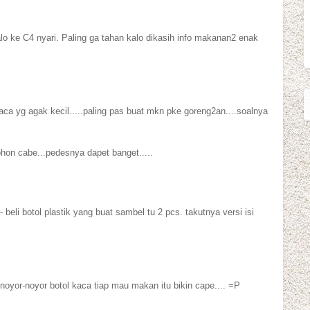
kalo ke C4 nyari. Paling ga tahan kalo dikasih info makanan2 enak
kaca yg agak kecil.....paling pas buat mkn pke goreng2an....soalnya
ohon cabe...pedesnya dapet banget.....
beli botol plastik yang buat sambel tu 2 pcs. takutnya versi isi
 noyor-noyor botol kaca tiap mau makan itu bikin cape.... =P