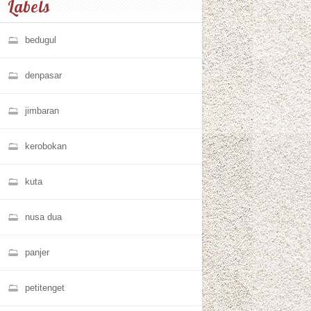
Labels
bedugul
denpasar
jimbaran
kerobokan
kuta
nusa dua
panjer
petitenget