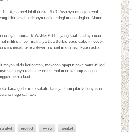
l ini.
1 - 10, sambel ini di tingkat 6 / 7. Awalnya mungkin enak-
a yang bikin level pedesnya naek setingkat dua tingkat. Alamat
gurih dengan aroma BAWANG PUTIH yang kuat. Jadinya edun.
hal milih sambel, makanya Dua Belibis Saus Cabe ini cocok
biasanya nggak terlalu doyan sambel manis jadi ikutan suka
 lumayan bikin keringetan, makanan apapun pake saus ini jadi
inya seringnya real-taste dari si makanan ketutup dengan
ggak terlalu kuat.
otol kaca gede; retro sekali. Tadinya kami pikir kebanyakan
bulanan juga dah abis.
igrated
product
review
sambal