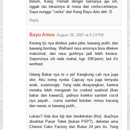
Belum, Kang. Pernah denger namanya aja sih,
nggak tau lokasinya di mana dan cerita-ceritanya.
Saya nunggu "cerita" dari Kang Bayu dulu deh :D
Reply
Bayu Amus
August 29, 2007 at 6:13 PM
Kerang Ijo nya direbus pake jahe, bawang putih, dan
bawang bombay. Walhasil rasa amisnya bisa diteken
maksimal, dan rasa gurihnya jadi lebih kerasa.
Seporsinya sih rada mahal, kgs 15K/porsi, but it's
worthed.
Udang Bakar nya te o pe! Kangkung cah nya juga
oke. Aku iseng nyoba Capcay nya juga ternyata
enak, surprisingly. Yang rada disayangkan, karena
mereka lebih mengarah ke cooked seafood (ikan
bakar dan kawan2), jadinya koleksi sambel cocol
nya payah... cuma sambel botolan minus kacang
dan nanas or bawang putih...
Lokasi? Ada dua biji dan berdekatan (lho); dua2nya
disekitar Pasar Tebet (bukan PSPT), deketan ama
Cheese Cake Factory dan Bubur 24 jam itu. Yang