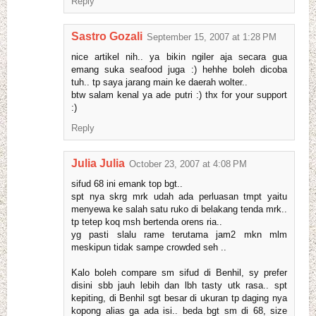
Reply
Sastro Gozali
September 15, 2007 at 1:28 PM
nice artikel nih.. ya bikin ngiler aja secara gua
emang suka seafood juga :) hehhe boleh dicoba
tuh.. tp saya jarang main ke daerah wolter..
btw salam kenal ya ade putri :) thx for your support
:)
Reply
Julia Julia
October 23, 2007 at 4:08 PM
sifud 68 ini emank top bgt..
spt nya skrg mrk udah ada perluasan tmpt yaitu
menyewa ke salah satu ruko di belakang tenda mrk..
tp tetep koq msh bertenda orens ria..
yg pasti slalu rame terutama jam2 mkn mlm
meskipun tidak sampe crowded seh ..
Kalo boleh compare sm sifud di Benhil, sy prefer
disini sbb jauh lebih dan lbh tasty utk rasa.. spt
kepiting, di Benhil sgt besar di ukuran tp daging nya
kopong alias ga ada isi.. beda bgt sm di 68, size