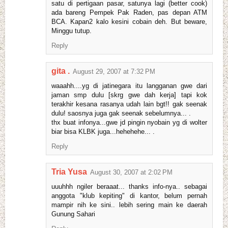
satu di pertigaan pasar, satunya lagi (better cook)
ada bareng Pempek Pak Raden, pas depan ATM
BCA. Kapan2 kalo kesini cobain deh. But beware,
Minggu tutup.
Reply
gita .
August 29, 2007 at 7:32 PM
waaahh....yg di jatinegara itu langganan gwe dari
jaman smp dulu [skrg gwe dah kerja] tapi kok
terakhir kesana rasanya udah lain bgt!! gak seenak
dulu! saosnya juga gak seenak sebelumnya... .
thx buat infonya...gwe jd pingin nyobain yg di wolter
biar bisa KLBK juga...hehehehe... .
Reply
Tria Yusa
August 30, 2007 at 2:02 PM
uuuhhh ngiler beraaat... thanks info-nya.. sebagai
anggota "klub kepiting" di kantor, belum pernah
mampir nih ke sini.. lebih sering main ke daerah
Gunung Sahari