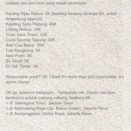
catatan dari bon-bon yang masih tersimpan:
Kerang Hijau Rebus: 5K (kadang-kadang dihargai 6K, entah
tergantung apanya)
Kepiting Saos Padang: 45K
Udang Rebus: 10K
Cumi Saos Tiram: 15K
Cumi Goreng Tepung: 16K
Ikan Cue Bakar: 35K
Cah Kangkung: 5K
Nasi Putih: 3K
Es Jeruk: 5K
Es Teh Tawar: 1K
Reasonable price? Uh. I think it's more than just reasonable. It's
damn cheap!
Oh ya, sebelum kelupaan... Tambahan nih. Disalin dari bon,
berikut ini adalah cabang-cabang Seafood 68:
> Jl. Jatinegara Timur, Jakarta Timur
> Jl. Kalimalang Raya (Sp. Bakmi Golek), Jakarta Timur
> Jl. Kemanggisan Utama Raya, Jakarta Barat