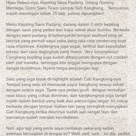
Hijau Rebus-nya. Kepiting Saos Padang, Udang Goreng
Mentega, Cumi Saos Tiram sampai Sah Kangkung... Semuanya,
masih meminjam istilah JS tadi, patoet dipoedjiken!
Menu Kepiting Saos Padang, datang dalam 2 ekor kepiting
dengan saos yang pedas dan kaya sekali akan bumbu. Berbeda
dengan saos padang di kebanyakan tempat seafood ping-jal
lainnya yang pernah saya coba yang rata-rata cenderung kuat
rasa manisnya. Kepitingnya juga segar, terlihat dari kepadatan,
tekstur dan rasa dagingnya yang manis. Very scrumptious!
Cangkang kepiting juga sudah dihancurkan dengan nut cracker
oleh staf mereka, sehingga kita tinggal mengupas dengan
sangat mudahnya. Nyaris tanpa perjuangan lagi.
Satu yang juga layak di-highlight adalah Cah Kangkung-nya.
Tempat yang satu ini memasak sayur kangkung sesuai sekali
dengan selera saya. Taste-nya pedas gurih, dengan sentuhan
rasa tauco yang cukup dominan, dan kangkungnya juga tampil
masih dalam bentuk yang baik dan warna hijau segar. Ini cukup
berbeda dengan tempat makan lain yang seringkali menyajikan
Cah Kangkung ketika daunnya sudah jadi sangat layu dan
warnanya sudah menjadi kecokelatan.
Nah, apa lagi yang perlu saya ceritakan sekarang selain
estimasi kerusakan di tempat ini? Well, well, well... Ini dia, sedikit