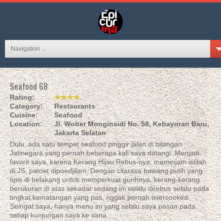
Navigation ...
Seafood 68
Rating:
★★★★
Category:
Restaurants
Cuisine:
Seafood
Location:
Jl. Wolter Monginsidi No. 58, Kebayoran Baru,
Jakarta Selatan
Dulu, ada satu tempat seafood pinggir jalan di bilangan
Jatinegara yang pernah beberapa kali saya datangi. Menjadi
favorit saya, karena Kerang Hijau Rebus-nya, meminjam istilah
di JS, patoet dipoedjiken. Dengan citarasa bawang putih yang
tipis di belakang untuk memperkuat gurihnya, kerang-kerang
berukuran di atas sekadar sedang ini selalu direbus selalu pada
tingkat kematangan yang pas, nggak pernah overcooked.
Seingat saya, hanya menu ini yang selalu saya pesan pada
setiap kunjungan saya ke sana.