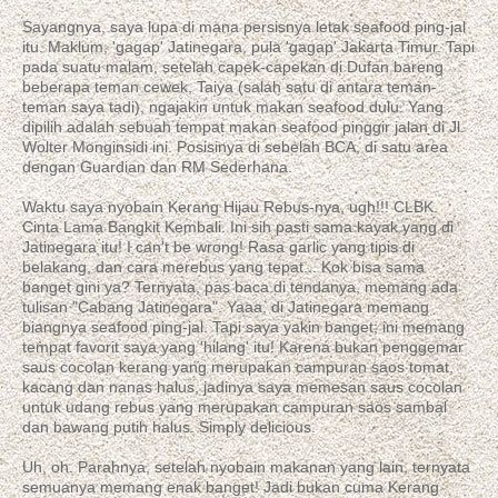
Sayangnya, saya lupa di mana persisnya letak seafood ping-jal
itu. Maklum, 'gagap' Jatinegara, pula 'gagap' Jakarta Timur. Tapi
pada suatu malam, setelah capek-capekan di Dufan bareng
beberapa teman cewek, Taiya (salah satu di antara teman-
teman saya tadi), ngajakin untuk makan seafood dulu. Yang
dipilih adalah sebuah tempat makan seafood pinggir jalan di Jl.
Wolter Monginsidi ini. Posisinya di sebelah BCA, di satu area
dengan Guardian dan RM Sederhana.
Waktu saya nyobain Kerang Hijau Rebus-nya, ugh!!! CLBK.
Cinta Lama Bangkit Kembali. Ini sih pasti sama kayak yang di
Jatinegara itu! I can't be wrong! Rasa garlic yang tipis di
belakang, dan cara merebus yang tepat... Kok bisa sama
banget gini ya? Ternyata, pas baca di tendanya, memang ada
tulisan "Cabang Jatinegara". Yaaa, di Jatinegara memang
biangnya seafood ping-jal. Tapi saya yakin banget; ini memang
tempat favorit saya yang 'hilang' itu! Karena bukan penggemar
saus cocolan kerang yang merupakan campuran saos tomat,
kacang dan nanas halus, jadinya saya memesan saus cocolan
untuk udang rebus yang merupakan campuran saos sambal
dan bawang putih halus. Simply delicious.
Uh, oh. Parahnya, setelah nyobain makanan yang lain, ternyata
semuanya memang enak banget! Jadi bukan cuma Kerang