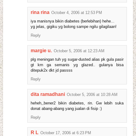
rina rina
October 4, 2006 at 12:53 PM
iya manisnya bikin diabetes (berlebihan) hehe...
yg jelas, gigiku yg bolong sampe ngilu gilagilaan!
Reply
margie u.
October 5, 2006 at 12:23 AM
plg meningan tuh yg sugar-dusted alias pk gula pasir
gt krn ga semanis yg glazed.. gulanya bisa
ditepuk2x dkt jd passss
Reply
dita ramadhani
October 5, 2006 at 10:28 AM
heheh,,bener2 bikin diabetes, rin. Gw lebih suka
donat abang-abang yang jualan di fisip :)
Reply
R L
October 17, 2006 at 6:23 PM