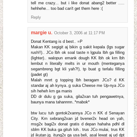
tell me crazy... but i like donat abang2 better .....
hehhehe... too bad can't get them here :(
Reply
margie u.
October 3, 2006 at 11:17 PM
Donat Kentang is d best.. =P
Makan KK segigit aj bikin g sakit kepala (lgs sugar
rush!!).. JCo lbh ok soal taste n lgpula lbh ga filling
(lighter).. walopun emank dough KK lbh ok krn lbh
lembut n literally melts in ur mouth (menteganya
segambreng bgt kli yah?!), tp buat g terlalu filling
(padet gt)
Malah mnrt g topping lbh beragam JCo? d KK
standar aj ah kynya..g suka Cheese me Up-nya JCo
sih heheh krn ga manis
DD dr dulu g ga suka, gila2xan tuh pengawetnya,
baunya mana tahannnn..*mabok*
btw lucu tuh gontok2xannya JCo n KK d Senayan
City. Krn sebrang2xan jd bvener2x head on yah,
msg2x bagi2x donat gratis d depan hahaha pdhl dl
sblm KK buka ga gituh loh.. trus JCo mulai, trus KK
jd ikutan jg. itung2x ga usa beli, asal lewat aj ud dpt