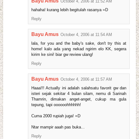
Bayu Amus
October 4, 2006 at 11:52 AM
hahaha! kurang lebih begitulah rasanya =D
Reply
Bayu Amus
October 4, 2006 at 11:54 AM
lala, for you and the baby's sake, don't try this at
home! kalo ada yang nekad ngirim elo KK, segera
kirim ke sini! biar gw review ulang!
Reply
Bayu Amus
October 4, 2006 at 11:57 AM
Haaa!!! Actually ini adalah salahsatu favorit gw dan
isteri sejak sekitar 4 bulan silam, nemu di Sarinah
Thamrin, dimakan anget-anget, cukup ma gula
tepung, tapi oooooohhhhhh!
Cuma 2000 rupiah juga! =D
Ntar mampir aaah pas buka...
Reply