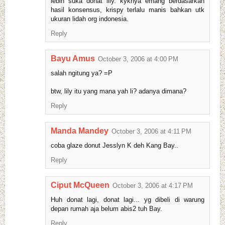
lebih suka donat lily. kyknya emang berdasarkan
hasil konsensus, krispy terlalu manis bahkan utk
ukuran lidah org indonesia.
Reply
Bayu Amus
October 3, 2006 at 4:00 PM
salah ngitung ya? =P
btw, lily itu yang mana yah li? adanya dimana?
Reply
Manda Mandey
October 3, 2006 at 4:11 PM
coba glaze donut Jesslyn K deh Kang Bay..
Reply
Ciput McQueen
October 3, 2006 at 4:17 PM
Huh donat lagi, donat lagi... yg dibeli di warung
depan rumah aja belum abis2 tuh Bay.
Reply