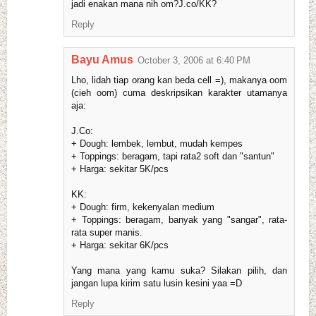
jadi enakan mana nih om?J.co/KK?
Reply
Bayu Amus
October 3, 2006 at 6:40 PM
Lho, lidah tiap orang kan beda cell =), makanya oom
(cieh oom) cuma deskripsikan karakter utamanya
aja:
J.Co:
+ Dough: lembek, lembut, mudah kempes
+ Toppings: beragam, tapi rata2 soft dan "santun"
+ Harga: sekitar 5K/pcs
KK:
+ Dough: firm, kekenyalan medium
+ Toppings: beragam, banyak yang "sangar", rata-
rata super manis.
+ Harga: sekitar 6K/pcs
Yang mana yang kamu suka? Silakan pilih, dan
jangan lupa kirim satu lusin kesini yaa =D
Reply