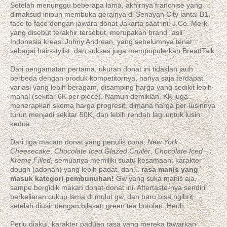
Setelah menunggu beberapa lama, akhirnya franchise yang
dimaksud inipun membuka gerainya di Senayan City lantai B1,
face to face dengan jawara donat Jakarta saat ini: J.Co. Merk
yang disebut terakhir tersebut, merupakan brand "asli"
Indonesia kreasi Johny Andrean, yang sebelumnya tenar
sebagai hair-stylist, dan sukses juga mempopulerkan BreadTalk.
Dari pengamatan pertama, ukuran donat ini tidaklah jauh
berbeda dengan produk kompetitornya, hanya saja terdapat
variasi yang lebih beragam, disamping harga yang sedikit lebih
mahal (sekitar 6K per piece). Namun demikian, KK juga
menerapkan skema harga progresif, dimana harga per-lusinnya
turun menjadi sekitar 50K, dan lebih rendah lagi untuk lusin
kedua.
Dari tiga macam donat yang penulis coba;
New York
Cheesecake
,
Chocolate Iced Glazed Cruller
,
Chocolate Iced
Kreme Filled
, semuanya memiliki suatu kesamaan; karakter
dough (adonan) yang lebih padat, dan...
rasa manis yang
masuk kategori pembunuhan!
Gw yang suka manis aja,
sampe bergidik makan donat-donat ini. Aftertaste-nya sendiri
berkeliaran cukup lama di mulut gw, dan baru bisa ngibrit
setelah diusir dengan bilasan green tea botolan. Heuh...
Perlu diakui, karakter paduan rasa yang mereka tawarkan