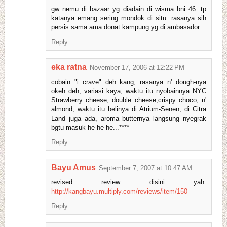
gw nemu di bazaar yg diadain di wisma bni 46. tp
katanya emang sering mondok di situ. rasanya sih
persis sama ama donat kampung yg di ambasador.
Reply
eka ratna
November 17, 2006 at 12:22 PM
cobain "i crave" deh kang, rasanya n' dough-nya
okeh deh, variasi kaya, waktu itu nyobainnya NYC
Strawberry cheese, double cheese,crispy choco, n'
almond, waktu itu belinya di Atrium-Senen, di Citra
Land juga ada, aroma butternya langsung nyegrak
bgtu masuk he he he...****
Reply
Bayu Amus
September 7, 2007 at 10:47 AM
revised review disini yah:
http://kangbayu.multiply.com/reviews/item/150
Reply