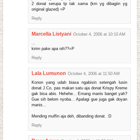
2 donat serupa tp tak sama (krn yg dibagiin yg
original glazed) =P
Reply
Marcella Listyani
October 4, 2006 at 10:10 AM
...
kirim pake apa nih??=P
Reply
Lala Lumunon
October 4, 2006 at 11:50 AM
Konon yang udah biasa ngabisin setengah lusin
donat J.Co, pas makan satu aja donat Krispy Kreme
gak bisa abis. Hehehe... Emang manis banget yah?
Gue sih belom nyoba... Apalagi gue juga gak doyan
manis...
Mending muffin aja deh, dibanding donat. :D
Reply