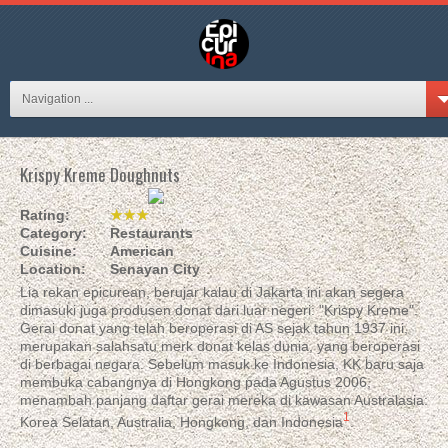
Navigation ...
Krispy Kreme Doughnuts
Rating:
★★★
Category:
Restaurants
Cuisine:
American
Location:
Senayan City
Lia rekan epicurean, berujar kalau di Jakarta ini akan segera
dimasuki juga produsen donat dari luar negeri: "Krispy Kreme".
Gerai donat yang telah beroperasi di AS sejak tahun 1937 ini,
merupakan salahsatu merk donat kelas dunia, yang beroperasi
di berbagai negara. Sebelum masuk ke Indonesia, KK baru saja
membuka cabangnya di Hongkong pada Agustus 2006,
menambah panjang daftar gerai mereka di kawasan Australasia:
1
Korea Selatan, Australia, Hongkong, dan Indonesia
.