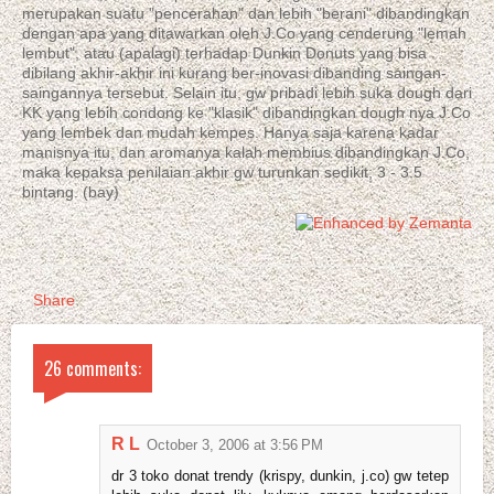
merupakan suatu "pencerahan" dan lebih "berani" dibandingkan
dengan apa yang ditawarkan oleh J.Co yang cenderung "lemah
lembut", atau (apalagi) terhadap Dunkin Donuts yang bisa
dibilang akhir-akhir ini kurang ber-inovasi dibanding saingan-
saingannya tersebut. Selain itu, gw pribadi lebih suka dough dari
KK yang lebih condong ke "klasik" dibandingkan dough nya J.Co
yang lembek dan mudah kempes. Hanya saja karena kadar
manisnya itu, dan aromanya kalah membius dibandingkan J.Co,
maka kepaksa penilaian akhir gw turunkan sedikit; 3 - 3.5
bintang. (bay)
Share
26 comments:
R L
October 3, 2006 at 3:56 PM
dr 3 toko donat trendy (krispy, dunkin, j.co) gw tetep