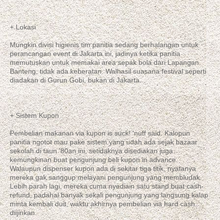
+ Lokasi
Mungkin divisi higienis tim panitia sedang berhalangan untuk
perancangan event di Jakarta ini, jadinya ketika panitia
memutuskan untuk memakai area sepak bola dari Lapangan
Banteng, tidak ada keberatan. Walhasil suasana festival seperti
diadakan di Gurun Gobi, bukan di Jakarta.
+ Sistem Kupon
Pembelian makanan via kupon is suck! 'nuff said. Kalopun
panitia ngotot mau pake sistem yang udah ada sejak bazaar
sekolah di taun '80an ini, setidaknya disediakan juga
kemungkinan buat pengunjung beli kupon in advance.
Walaupun dispenser kupon ada di sekitar tiga titik, nyatanya
mereka gak sanggup melayani pengunjung yang membludak.
Lebih parah lagi, mereka cuma nyediain satu stand buat cash-
refund, padahal banyak sekali pengunjung yang langsung kalap
minta kembali duit, waktu akhirnya pembelian via hard cash
diijinkan.