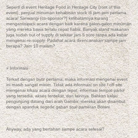
Seperti di event Heritage Food in Heritage City (root of this
event), penjual minuman kehabisan stock di jam-jam pertama
acara! Sariwangi (co-sponsor?) kelihatannya kurang
mengantisipasi acara dengan baik karena galon-galon minuman
yang mereka bawa terlalu cepat habis. Banyak stand makanan
juga sudah out of supply di sekitar jam 5 sore tanpa ada kabar
mengenai re-supply. Padahal acara direncanakan sampe jam
berapa? Jam 10 malam?
+ Informasi
Terkait dengan butir pertama, maka informasi mengenai event
ini masih sangat minim. Tidak ada informasi on site / off site
mengenai lokasi acara dengan tepat, informasi tempat parkir
yang tersedia, akses terdekat, dan lainnya. Bahkan kalau
pengunjung datang dari arah Gambir, mereka akan disambut
dengan spanduk segede gaban soal pameran Botani.
Anyway, ada yang bertahan sampe acara selesai?