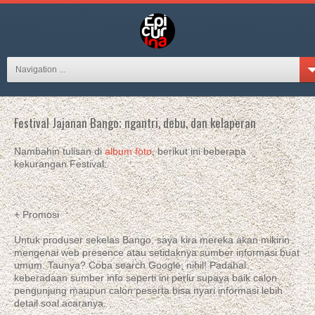
Navigation ...
Festival Jajanan Bango; ngantri, debu, dan kelaperan
Nambahin tulisan di
album foto
, berikut ini beberapa
kekurangan Festival:
+ Promosi
Untuk produser sekelas Bango, saya kira mereka akan mikirin
mengenai web presence atau setidaknya sumber informasi buat
umum. Taunya? Coba search Google; nihil! Padahal
keberadaan sumber info seperti ini perlu supaya baik calon
pengunjung maupun calon peserta bisa nyari informasi lebih
detail soal acaranya.