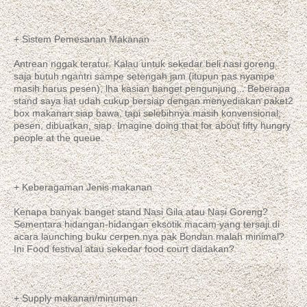
+ Sistem Pemesanan Makanan
Antrean nggak teratur. Kalau untuk sekedar beli nasi goreng
saja butuh ngantri sampe setengah jam (itupun pas nyampe
masih harus pesen), lha kasian banget pengunjung... Beberapa
stand saya liat udah cukup bersiap dengan menyediakan paket2
box makanan siap bawa, tapi selebihnya masih konvensional;
pesen, dibuatkan, siap. Imagine doing that for about fifty hungry
people at the queue.
+ Keberagaman Jenis makanan
Kenapa banyak banget stand Nasi Gila atau Nasi Goreng?
Sementara hidangan-hidangan eksotik macam yang tersaji di
acara launching buku cerpen nya pak Bondan malah minimal?
Ini Food festival atau sekedar food court dadakan?
+ Supply makanan/minuman