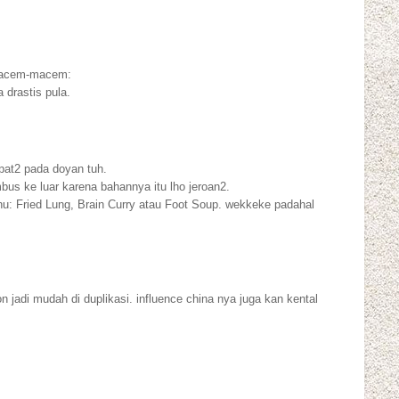
 macem-macem:
 drastis pula.
xpat2 pada doyan tuh.
s ke luar karena bahannya itu lho jeroan2.
nu: Fried Lung, Brain Curry atau Foot Soup. wekkeke padahal
 jadi mudah di duplikasi. influence china nya juga kan kental