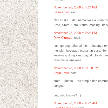
November 28, 2008 at 5:24 PM
Bayu Amus
said...
Nah ini dia... dari namanya aja udah
Soto, Sroto, Coto, Tauto, masing2 beda
November 28, 2008 at 5:25 PM
Dewi Citrowati
said...
nasi goreng terkenal lho... biasanya e
mungkin beberapa makanan susah tembu
kebayang dong kang bay, ditulis di me
rasanya wuenakeee...
November 28, 2008 at 11:28 PM
Bayu Amus
said...
hmm... dunno... too simple dan common
banget.
but, who knows? =)
November 30, 2008 at 8:44 AM