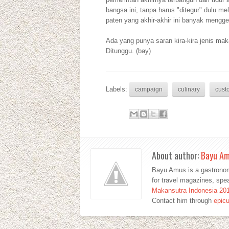
bangsa ini, tanpa harus "ditegur" dulu m
paten yang akhir-akhir ini banyak mengge
Ada yang punya saran kira-kira jenis mak
Ditunggu. (bay)
Labels:
campaign
culinary
cust
About author:
Bayu A
Bayu Amus is a gastronom
for travel magazines, sp
Makansutra Indonesia 20
Contact him through
epic