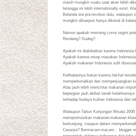
masih mungkin suatu saat akan lebih dik
tetangga ini lebih internationally exist. 
Belanda era pra-revolusi dulu, walaupun 
mungkin diluarpun hanya dikenal di kalang
Namun apakah memang
cuma segini
pote
Rendang? Gudeg?
Apakah ini diakibatkan karena Indonesia
Apakah karena resep masakan Indonesia su
Apakah makanan Indonesia sulit disesuai
Kelihatannya bukan karena hal-hal tersebut
memperkenalkan dan memperjuangkan kekay
Atau jauh lebih mencintai makanan impo
bepergian jauh akibat tanah kelahirannya
terhadap budaya kuliner Indonesia dari ta
Walaupun Tahun Kunjungan Wisata 2008 sud
mempromosikan makanan-makanan khas neg
berkunjung, maupun dalam memperkenalka
Caranya? Bermacam-macam... blogger melalu
pemerintah akhirnya terbangun dari tidur