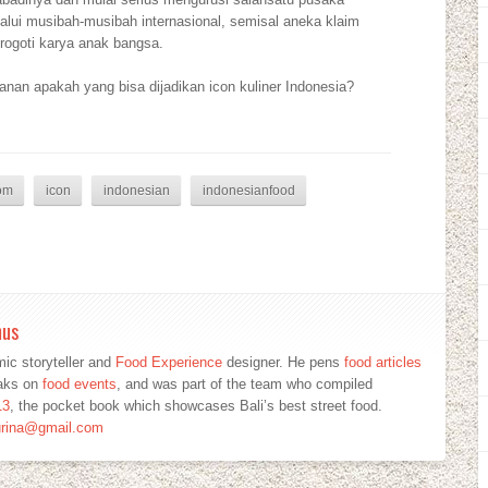
elalui musibah-musibah internasional, semisal aneka klaim
rogoti karya anak bangsa.
anan apakah yang bisa dijadikan icon kuliner Indonesia?
om
icon
indonesian
indonesianfood
mus
ic storyteller and
Food Experience
designer. He pens
food articles
eaks on
food events
, and was part of the team who compiled
13
, the pocket book which showcases Bali’s best street food.
urina@gmail.com