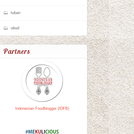
tuban
ubud
Partners
Indonesian Foodblogger (IDFB)