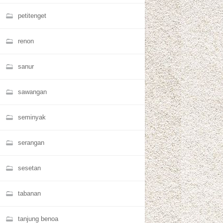
petitenget
renon
sanur
sawangan
seminyak
serangan
sesetan
tabanan
tanjung benoa