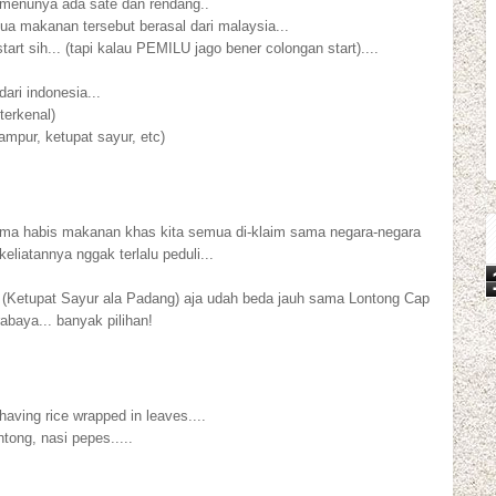
ng menunya ada sate dan rendang..
ua makanan tersebut berasal dari malaysia...
art sih... (tapi kalau PEMILU jago bener colongan start)....
ari indonesia...
terkenal)
ampur, ketupat sayur, etc)
-lama habis makanan khas kita semua di-klaim sama negara-negara
keliatannya nggak terlalu peduli...
k (Ketupat Sayur ala Padang) aja udah beda jauh sama Lontong Cap
baya... banyak pilihan!
having rice wrapped in leaves....
ntong, nasi pepes.....