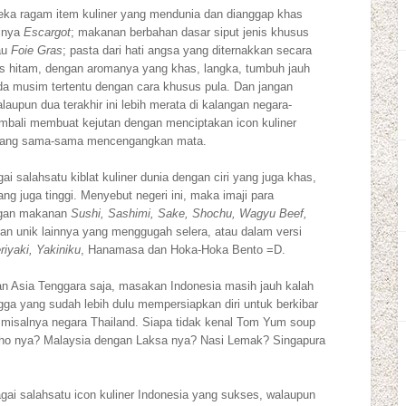
ka ragam item kuliner yang mendunia dan dianggap khas
alnya
Escargot
; makanan berbahan dasar siput jenis khusus
au
Foie Gras
; pasta dari hati angsa yang diternakkan secara
s hitam, dengan aromanya yang khas, langka, tumbuh jauh
da musim tertentu dengan cara khusus pula. Dan jangan
aupun dua terakhir ini lebih merata di kalangan negara-
kembali membuat kejutan dengan menciptakan icon kuliner
 yang sama-sama mencengangkan mata.
gai salahsatu kiblat kuliner dunia dengan ciri yang juga khas,
ng juga tinggi. Menyebut negeri ini, maka imaji para
engan makanan
Sushi, Sashimi, Sake, Shochu, Wagyu Beef,
ran unik lainnya yang menggugah selera, atau dalam versi
riyaki, Yakiniku
, Hanamasa dan Hoka-Hoka Bento =D.
n Asia Tenggara saja, masakan Indonesia masih jauh kalah
gga yang sudah lebih dulu mempersiapkan diri untuk berkibar
a misalnya negara Thailand. Siapa tidak kenal Tom Yum soup
Pho nya? Malaysia dengan Laksa nya? Nasi Lemak? Singapura
gai salahsatu icon kuliner Indonesia yang sukses, walaupun