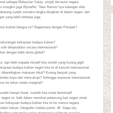
enal sebagai Malaysian Satay,
simply because
negara
Atau mungkin juga
Rijstaffel
, "Nasi Rames"nya kalangan elite
sekarang sudah semakin langka disajikan di dalam negeri, dan
an yang lebih terbatas juga.
nsi kuliner bangsa ini? Bagaimana dengan Pempek?
 kekurangan kekayaan budaya kuliner?
lit direproduksi secara internasional?
kan dengan lidah dunia global?
, tapi lebih kepada inisiatif kita sendiri yang kurang gigih
aan budaya kuliner negeri kita ini di kancah internasional.
rt dibandingkan makanan lokal? Kurang banyak yang
 terlalu kaya dan mencukupi? Sehingga exposure internasional
hun ke tahun selalu marginal?
ah hampir lewat, marilah kita mulai berinisiatif
eri ini, baik dalam memikat pelancong luar negeri untuk
n kekayaan budaya kuliner kita ini ke manca negara.
i tulisan, fotografer melalui potret, dll. Siapa tau,
 abadinya dan mulai serius mengurusi salahsatu pusaka