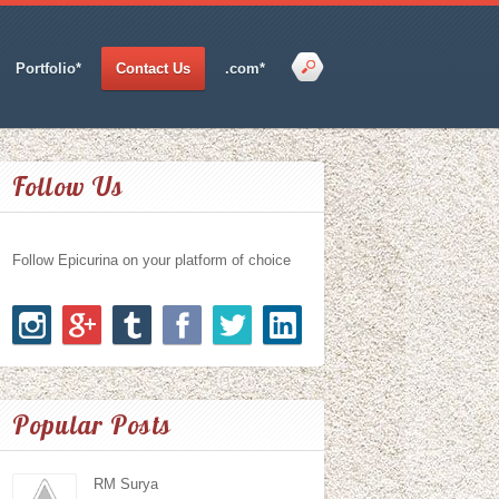
Portfolio*
Contact Us
.com*
Follow Us
Follow Epicurina on your platform of choice
Popular Posts
RM Surya