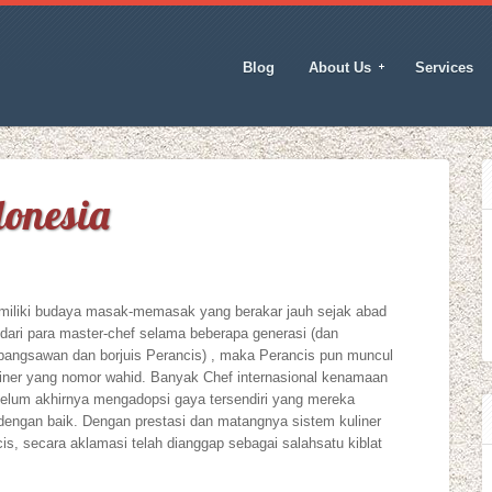
Blog
About Us
Services
donesia
emiliki budaya masak-memasak yang berakar jauh sejak abad
dari para master-chef selama beberapa generasi (dan
 bangsawan dan borjuis Perancis) , maka Perancis pun muncul
iner yang nomor wahid. Banyak Chef internasional kenamaan
ebelum akhirnya mengadopsi gaya tersendiri yang mereka
 dengan baik. Dengan prestasi dan matangnya sistem kuliner
cis, secara aklamasi telah dianggap sebagai salahsatu kiblat