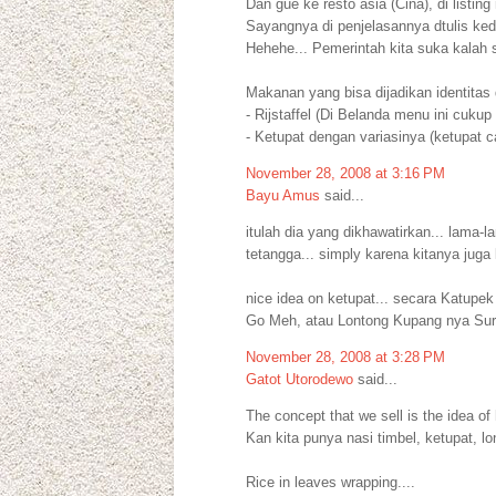
Dan gue ke resto asia (Cina), di listi
Sayangnya di penjelasannya dtulis ked
Hehehe... Pemerintah kita suka kalah st
Makanan yang bisa dijadikan identitas d
- Rijstaffel (Di Belanda menu ini cukup 
- Ketupat dengan variasinya (ketupat c
November 28, 2008 at 3:16 PM
Bayu Amus
said...
itulah dia yang dikhawatirkan... lama
tetangga... simply karena kitanya juga 
nice idea on ketupat... secara Katupe
Go Meh, atau Lontong Kupang nya Sura
November 28, 2008 at 3:28 PM
Gatot Utorodewo
said...
The concept that we sell is the idea of 
Kan kita punya nasi timbel, ketupat, lo
Rice in leaves wrapping....