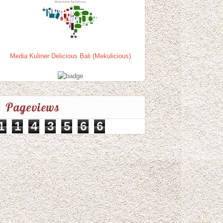
Media Kuliner Delicious Bali (Mekulicious)
Pageviews
1
1
4
3
5
6
6