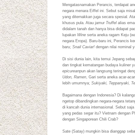
Mengatasnamakan Perancis, terdapat ane
negara menara Eiffel ini. Sebut saja mis
yang diternakkan juga secara spesial. At
khusus pula. Atau jamur
Truffel
alias ema
didalam tanah dan hanya bisa didapat pa
lupakan
Wine
serta aneka ragam Keju (wal
negara Eropa). Baru-baru ini, Perancis 
baru;
Snail Caviar!
dengan nilai nominal
Di sisi dunia lain, kita temui Jepang seba
dan tingkat kematangan budaya kuliner ya
epicurean
pun akan langsung teringat d
Udon, Ramen
, Gari serta aneka acar-aca
lebih umumnya;
Sukiyaki, Teppanyaki, Te
Bagaimana dengan Indonesia? Di kalanga
ngetop dibandingkan negara-negara tetan
di kancah dunia internasional. Sebut saj
yang pedas segar itu? Vietnam dengan 
dengan Singaporean Chili Crab?
Sate (Satay) mungkin bisa dianggap seba