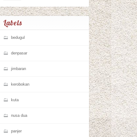
Labels
bedugul
denpasar
jimbaran
kerobokan
kuta
nusa dua
panjer