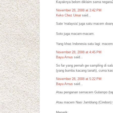
Kayaknya belom diklaim sama negara2 
November 28, 2008 at 3:42 PM
Keko Chez Umar
said...
Sate 'malaysia' juga satu macem doang
Soto juga macam-macam.
Yang khas Indonesia satu lagi: mac
November 28, 2008 at 4:45 PM
Bayu Amus
said...
So far yang pernah gw sampling di sala
(yang bumbu kacang tanah), cuma kara
November 28, 2008 at 5:22 PM
Bayu Amus
said...
Atau penganan semacem Gulampo (tape
Atau macem Nasi Jamblang (Cirebon) y
Menarik...