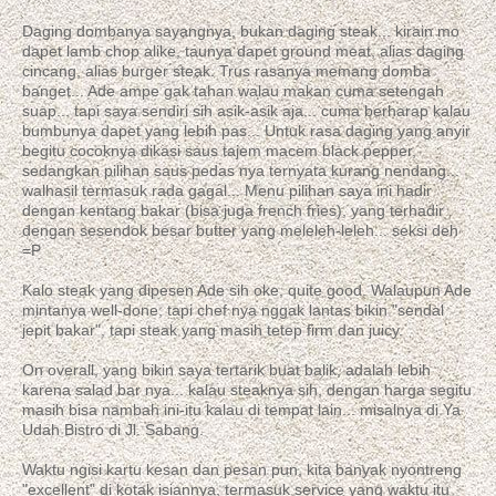
Daging dombanya sayangnya, bukan daging steak... kirain mo
dapet lamb chop alike, taunya dapet ground meat, alias daging
cincang, alias burger steak. Trus rasanya memang domba
banget... Ade ampe gak tahan walau makan cuma setengah
suap... tapi saya sendiri sih asik-asik aja... cuma berharap kalau
bumbunya dapet yang lebih pas... Untuk rasa daging yang anyir
begitu cocoknya dikasi saus tajem macem black pepper,
sedangkan pilihan saus pedas nya ternyata kurang nendang...
walhasil termasuk rada gagal... Menu pilihan saya ini hadir
dengan kentang bakar (bisa juga french fries), yang terhadir
dengan sesendok besar butter yang meleleh-leleh... seksi deh
=P
Kalo steak yang dipesen Ade sih oke, quite good. Walaupun Ade
mintanya well-done, tapi chef nya nggak lantas bikin "sendal
jepit bakar", tapi steak yang masih tetep firm dan juicy.
On overall, yang bikin saya tertarik buat balik, adalah lebih
karena salad bar nya... kalau steaknya sih, dengan harga segitu
masih bisa nambah ini-itu kalau di tempat lain... misalnya di Ya
Udah Bistro di Jl. Sabang.
Waktu ngisi kartu kesan dan pesan pun, kita banyak nyontreng
"excellent" di kotak isiannya, termasuk service yang waktu itu