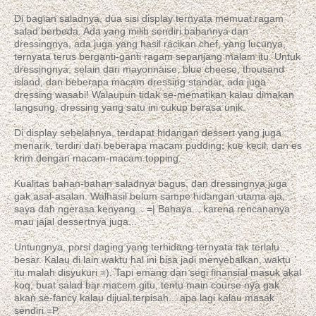
Di bagian saladnya, dua sisi display ternyata memuat ragam
salad berbeda. Ada yang milih sendiri bahannya dan
dressingnya, ada juga yang hasil racikan chef, yang lucunya,
ternyata terus berganti-ganti ragam sepanjang malam itu. Untuk
dressingnya, selain dari mayonnaise, blue cheese, thousand
island, dan beberapa macam dressing standar, ada juga
dressing wasabi! Walaupun tidak se-mematikan kalau dimakan
langsung, dressing yang satu ini cukup berasa unik.
Di display sebelahnya, terdapat hidangan dessert yang juga
menarik, terdiri dari beberapa macam pudding, kue kecil, dan es
krim dengan macam-macam topping.
Kualitas bahan-bahan saladnya bagus, dan dressingnya juga
gak asal-asalan. Walhasil belum sampe hidangan utama aja,
saya dah ngerasa kenyang... =| Bahaya... karena rencananya
mau jajal dessertnya juga...
Untungnya, porsi daging yang terhidang ternyata tak terlalu
besar. Kalau di lain waktu hal ini bisa jadi menyebalkan, waktu
itu malah disyukuri =). Tapi emang dari segi finansial masuk akal
koq, buat salad bar macem gitu, tentu main course nya gak
akan se-fancy kalau dijual terpisah... apa lagi kalau masak
sendiri =P.