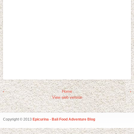
‹
Home
›
View web version
Copyright © 2013
Epicurina - Bali Food Adventure Blog