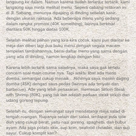
langsung ke dalam. Namun karena sudah terlanjur tertarik, kami
langsung saja minta melihat menu. Seperti cabang restoran ini
di Jl. Sabang, menunya dipajang di dinding sebelah kasir,
dengan ukuran raksasa. Ada beberapa menu yang sedang
dalam rangka promosi (40K something), lainnya berkisar
diantara 50K hingga diatas 100K.
Setelah melihat pilihan yang kira-kira cocok, kami pun diantar ke
meja dan diberi lagi dua buku menu dengan segala macam
tempelan tambahannya, berisi daftar menu yang sama dengan
yang ada di dinding, namun lengkap dengan foto.
Karena lebih tertarik sama saladnya, maka saya gak terlalu
concern soal main course nya. Tapi waktu lihat ada menu
domba, semangat cukup menaik... Akhirnya saya mesen daging
domba (45K) dengan saus pedas (lainnya ada teriyaki dan
barbecue). Ade yang lebih penasaran, memesan Sirloin Steak
with Shrimp (80K), yang tak lain adalah paduan steak sirloin dan
udang goreng tepung.
Setelah itu, dengan semangat saya mendatangi meja salad di
tengah ruangan. Rupanya selain dari salad, terdapat pula side
dish yang cukup berat, yaitu nasi goreng, spaghetti, dan bubur
ayam. Ada juga potato skin, sup krim, seafood chowder, dan sup
sayur. Cukup komplit kan?