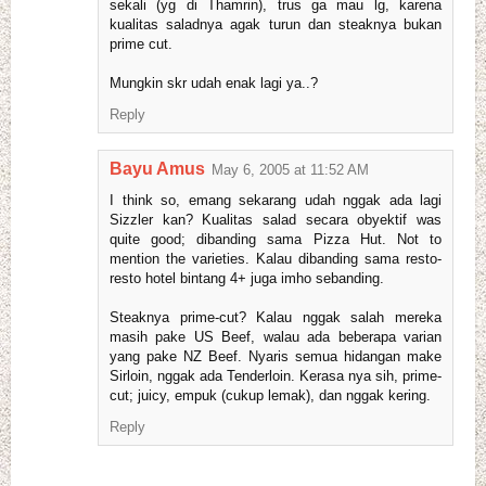
sekali (yg di Thamrin), trus ga mau lg, karena
kualitas saladnya agak turun dan steaknya bukan
prime cut.
Mungkin skr udah enak lagi ya..?
Reply
Bayu Amus
May 6, 2005 at 11:52 AM
I think so, emang sekarang udah nggak ada lagi
Sizzler kan? Kualitas salad secara obyektif was
quite good; dibanding sama Pizza Hut. Not to
mention the varieties. Kalau dibanding sama resto-
resto hotel bintang 4+ juga imho sebanding.
Steaknya prime-cut? Kalau nggak salah mereka
masih pake US Beef, walau ada beberapa varian
yang pake NZ Beef. Nyaris semua hidangan make
Sirloin, nggak ada Tenderloin. Kerasa nya sih, prime-
cut; juicy, empuk (cukup lemak), dan nggak kering.
Reply