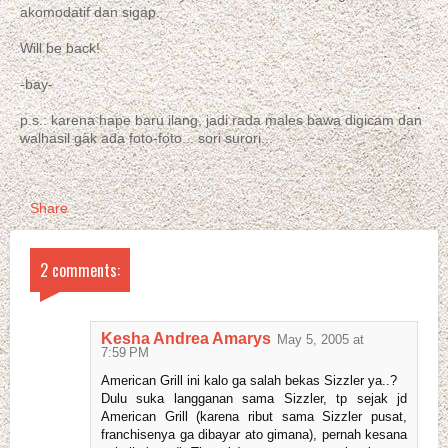
akomodatif dan sigap.
Will be back!
-bay-
p.s.: karena hape baru ilang, jadi rada males bawa digicam dan
walhasil gak ada foto-foto... sori surori...
Share
2 comments:
Kesha Andrea Amarys
May 5, 2005 at
7:59 PM
American Grill ini kalo ga salah bekas Sizzler ya..?
Dulu suka langganan sama Sizzler, tp sejak jd
American Grill (karena ribut sama Sizzler pusat,
franchisenya ga dibayar ato gimana), pernah kesana